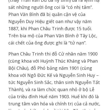
(thay Trần Văn Dư đã hy sinh) đã ra lệnh hạ
sát những người ông coi là “có nhị tâm”.
Phan Văn Bình đã bị quân cận vệ của
Nguyễn Duy Hiệu giết oan như vậy năm
1887, khi Phan Châu Trinh được 15 tuổi.
Trên bia mộ của Phan Văn Bình ở Tây Lộc,
cái chết của ông được ghi là “tử nạn”.
Phan Châu Trinh thi đỗ Cử nhân năm 1900
(cùng khoa với Huỳnh Thúc Kháng và Phan
Bội Châu), đỗ Phó bảng năm 1901 (cùng
khoa với Ngô Đức Kế và Nguyễn Sinh Huy –
tức Nguyễn Sinh Sắc, thân sinh Nguyễn Tất
Thành), và ra làm chức quan nhỏ ở bộ Lễ
của triều đình Huế năm 1903. Huế khi đó là
trung tâm văn hóa và chính trị của cả nước,