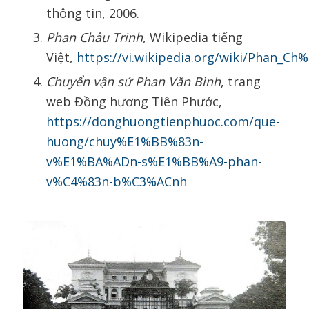
thông tin, 2006.
Phan Châu Trinh
, Wikipedia tiếng
Việt,
https://vi.wikipedia.org/wiki/Phan_C
Chuyển vận sứ Phan Văn Bình
, trang
web Đồng hương Tiên Phước,
https://donghuongtienphuoc.com/que-
huong/chuy%E1%BB%83n-
v%E1%BA%ADn-s%E1%BB%A9-phan-
v%C4%83n-b%C3%ACnh