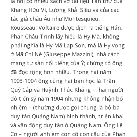
là nơi có nhiều sách vở tài liệu Tân thư của
Khang Hữu Vi, Lương Khải Siêu và của các
tác giả châu Âu như Montesquieu,
Rousseau, Voltaire được dịch ra tiếng Hán.
Phan Châu Trinh lấy hiệu là Hy Mã, không
phải nghĩa là Hy Mã Lạp Sơn, mà là Hy vọng
ở Mã Chí Nê (Giuseppe Mazzini), nhà cách
mạng tư sản nổi tiếng của Ý; chứng tỏ ông
đã đọc rộng hơn nhiều. Trong hai năm
1903-1904 ông cùng hai bạn học là Trần
Quý Cáp và Huỳnh Thúc Kháng – hai người
đỗ tiến sỹ năm 1904 nhưng không nhận bổ
nhiệm – (thường được gọi chung là bộ ba
duy tân Quảng Nam) hình thành, triển khai
và vận động duy tân ở Quảng Nam. Ông Lê
Cơ – người anh em con cô con cậu của Phan