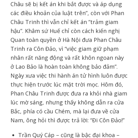
Châu sẽ bị kết án khi bắt được và áp dụng
các điều khoản của luật trên”, còn với Phan
Châu Trinh thì vẫn chỉ kết án “trảm giam
hậu”. Khâm sứ Huế chỉ còn cách kiến nghị
Quan toàn quyền ở Hà Nội đưa Phan Châu
Trinh ra Côn Đảo, vì “việc giam giữ phạm
nhân rất năng động và rất khôn ngoan này
ở Lao Bảo là hoàn toàn không bảo đảm”.
Ngày xưa việc thi hành án tử hình luôn được
thực hiện trước lúc mặt trời mọc. Hôm đó,
Phan Châu Trinh được đưa ra khỏi nhà giam
lúc mờ sáng, nhưng thấy không dẫn ra cửa
Bắc, phía có cầu Chém, mà lại đưa về cửa
Nam, ông hỏi thì được trả lời: “Đi Côn Đảo!”
Trần Quý Cáp – cũng là bậc đại khoa –