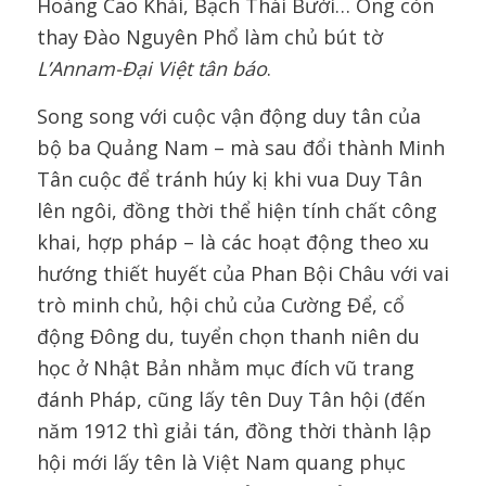
Hoàng Cao Khải, Bạch Thái Bưởi… Ông còn
thay Đào Nguyên Phổ làm chủ bút tờ
L’Annam-Đại Việt tân báo
.
Song song với cuộc vận động duy tân của
bộ ba Quảng Nam – mà sau đổi thành Minh
Tân cuộc để tránh húy kị khi vua Duy Tân
lên ngôi, đồng thời thể hiện tính chất công
khai, hợp pháp – là các hoạt động theo xu
hướng thiết huyết của Phan Bội Châu với vai
trò minh chủ, hội chủ của Cường Để, cổ
động Đông du, tuyển chọn thanh niên du
học ở Nhật Bản nhằm mục đích vũ trang
đánh Pháp, cũng lấy tên Duy Tân hội (đến
năm 1912 thì giải tán, đồng thời thành lập
hội mới lấy tên là Việt Nam quang phục