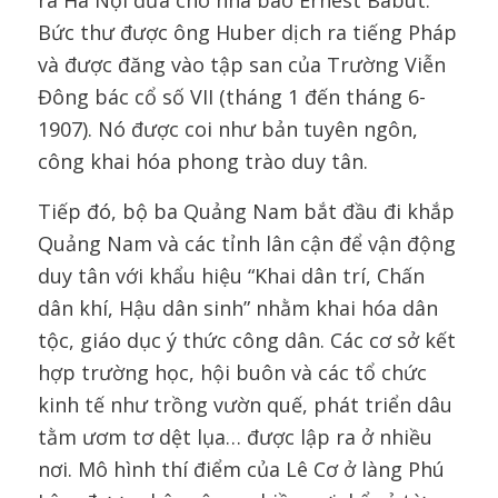
ra Hà Nội đưa cho nhà báo Ernest Babut.
Bức thư được ông Huber dịch ra tiếng Pháp
và được đăng vào tập san của Trường Viễn
Đông bác cổ số VII (tháng 1 đến tháng 6-
1907). Nó được coi như bản tuyên ngôn,
công khai hóa phong trào duy tân.
Tiếp đó, bộ ba Quảng Nam bắt đầu đi khắp
Quảng Nam và các tỉnh lân cận để vận động
duy tân với khẩu hiệu “Khai dân trí, Chấn
dân khí, Hậu dân sinh” nhằm khai hóa dân
tộc, giáo dục ý thức công dân. Các cơ sở kết
hợp trường học, hội buôn và các tổ chức
kinh tế như trồng vườn quế, phát triển dâu
tằm ươm tơ dệt lụa… được lập ra ở nhiều
nơi. Mô hình thí điểm của Lê Cơ ở làng Phú