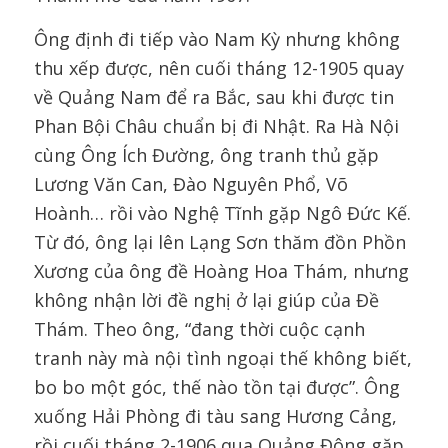
Ông định đi tiếp vào Nam Kỳ nhưng không
thu xếp được, nên cuối tháng 12-1905 quay
về Quảng Nam để ra Bắc, sau khi được tin
Phan Bội Châu chuẩn bị đi Nhật. Ra Hà Nội
cùng Ông Ích Đường, ông tranh thủ gặp
Lương Văn Can, Đào Nguyên Phổ, Võ
Hoành… rồi vào Nghệ Tĩnh gặp Ngô Đức Kế.
Từ đó, ông lại lên Lạng Sơn thăm đồn Phồn
Xương của ông đề Hoàng Hoa Thám, nhưng
không nhận lời đề nghị ở lại giúp của Đề
Thám. Theo ông, “đang thời cuộc cạnh
tranh này mà nội tình ngoại thế không biết,
bo bo một góc, thế nào tồn tại được”. Ông
xuống Hải Phòng đi tàu sang Hương Cảng,
rồi cuối tháng 2-1906 qua Quảng Đông gặp