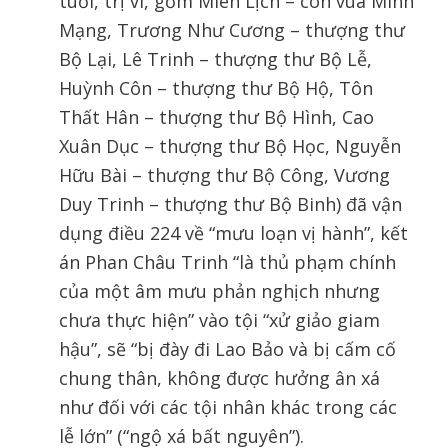
tuổi, trị vì, gồm Miên Lịch – con vua Minh
Mạng, Trương Như Cương – thượng thư
Bộ Lại, Lê Trinh – thượng thư Bộ Lễ,
Huỳnh Côn – thượng thư Bộ Hộ, Tôn
Thất Hân – thượng thư Bộ Hình, Cao
Xuân Dục – thượng thư Bộ Học, Nguyễn
Hữu Bài – thượng thư Bộ Công, Vương
Duy Trinh – thượng thư Bộ Binh) đã vận
dụng điều 224 về “mưu loạn vị hành”, kết
án Phan Châu Trinh “là thủ phạm chính
của một âm mưu phản nghịch nhưng
chưa thực hiện” vào tội “xử giảo giam
hậu”, sẽ “bị đày đi Lao Bảo và bị cấm cố
chung thân, không được hưởng ân xá
như đối với các tội nhân khác trong các
lễ lớn” (“ngộ xá bất nguyên”).