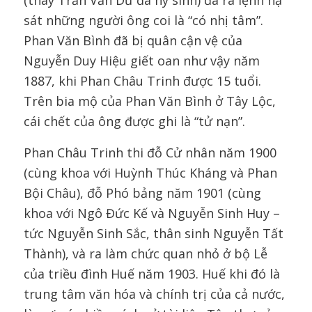
(thay Trần Văn Dư đã hy sinh) đã ra lệnh hạ
sát những người ông coi là “có nhị tâm”.
Phan Văn Bình đã bị quân cận vệ của
Nguyễn Duy Hiệu giết oan như vậy năm
1887, khi Phan Châu Trinh được 15 tuổi.
Trên bia mộ của Phan Văn Bình ở Tây Lộc,
cái chết của ông được ghi là “tử nạn”.
Phan Châu Trinh thi đỗ Cử nhân năm 1900
(cùng khoa với Huỳnh Thúc Kháng và Phan
Bội Châu), đỗ Phó bảng năm 1901 (cùng
khoa với Ngô Đức Kế và Nguyễn Sinh Huy –
tức Nguyễn Sinh Sắc, thân sinh Nguyễn Tất
Thành), và ra làm chức quan nhỏ ở bộ Lễ
của triều đình Huế năm 1903. Huế khi đó là
trung tâm văn hóa và chính trị của cả nước,