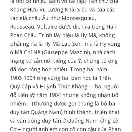
là nơi có nhiều sách vở tài liệu Tân thư của
Khang Hữu Vi, Lương Khải Siêu và của các
tác giả châu Âu như Montesquieu,
Rousseau, Voltaire được dịch ra tiếng Hán.
Phan Châu Trinh lấy hiệu là Hy Mã, không
phải nghĩa là Hy Mã Lạp Sơn, mà là Hy vọng
ở Mã Chí Nê (Giuseppe Mazzini), nhà cách
mạng tư sản nổi tiếng của Ý; chứng tỏ ông
đã đọc rộng hơn nhiều. Trong hai năm
1903-1904 ông cùng hai bạn học là Trần
Quý Cáp và Huỳnh Thúc Kháng – hai người
đỗ tiến sỹ năm 1904 nhưng không nhận bổ
nhiệm – (thường được gọi chung là bộ ba
duy tân Quảng Nam) hình thành, triển khai
và vận động duy tân ở Quảng Nam. Ông Lê
Cơ – người anh em con cô con cậu của Phan