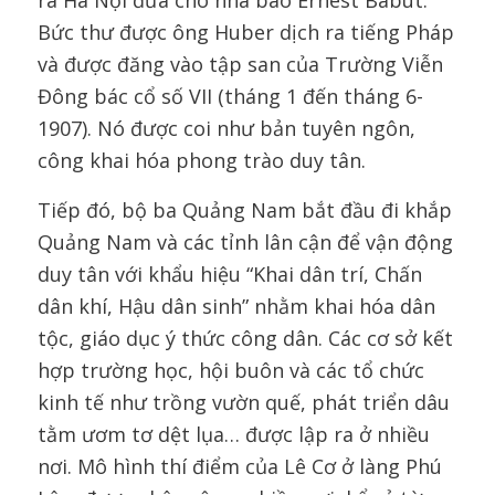
ra Hà Nội đưa cho nhà báo Ernest Babut.
Bức thư được ông Huber dịch ra tiếng Pháp
và được đăng vào tập san của Trường Viễn
Đông bác cổ số VII (tháng 1 đến tháng 6-
1907). Nó được coi như bản tuyên ngôn,
công khai hóa phong trào duy tân.
Tiếp đó, bộ ba Quảng Nam bắt đầu đi khắp
Quảng Nam và các tỉnh lân cận để vận động
duy tân với khẩu hiệu “Khai dân trí, Chấn
dân khí, Hậu dân sinh” nhằm khai hóa dân
tộc, giáo dục ý thức công dân. Các cơ sở kết
hợp trường học, hội buôn và các tổ chức
kinh tế như trồng vườn quế, phát triển dâu
tằm ươm tơ dệt lụa… được lập ra ở nhiều
nơi. Mô hình thí điểm của Lê Cơ ở làng Phú