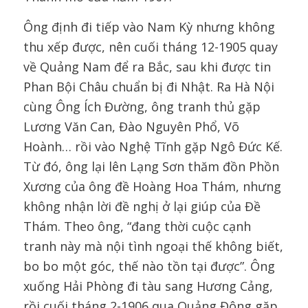
Ông định đi tiếp vào Nam Kỳ nhưng không
thu xếp được, nên cuối tháng 12-1905 quay
về Quảng Nam để ra Bắc, sau khi được tin
Phan Bội Châu chuẩn bị đi Nhật. Ra Hà Nội
cùng Ông Ích Đường, ông tranh thủ gặp
Lương Văn Can, Đào Nguyên Phổ, Võ
Hoành… rồi vào Nghệ Tĩnh gặp Ngô Đức Kế.
Từ đó, ông lại lên Lạng Sơn thăm đồn Phồn
Xương của ông đề Hoàng Hoa Thám, nhưng
không nhận lời đề nghị ở lại giúp của Đề
Thám. Theo ông, “đang thời cuộc cạnh
tranh này mà nội tình ngoại thế không biết,
bo bo một góc, thế nào tồn tại được”. Ông
xuống Hải Phòng đi tàu sang Hương Cảng,
rồi cuối tháng 2-1906 qua Quảng Đông gặp