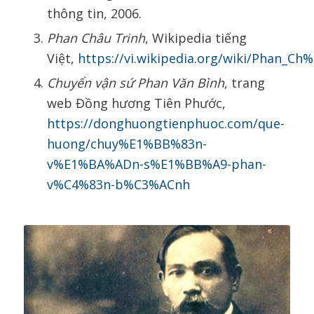
thông tin, 2006.
Phan Châu Trinh
, Wikipedia tiếng
Việt,
https://vi.wikipedia.org/wiki/Phan_C
Chuyển vận sứ Phan Văn Bình
, trang
web Đồng hương Tiên Phước,
https://donghuongtienphuoc.com/que-
huong/chuy%E1%BB%83n-
v%E1%BA%ADn-s%E1%BB%A9-phan-
v%C4%83n-b%C3%ACnh