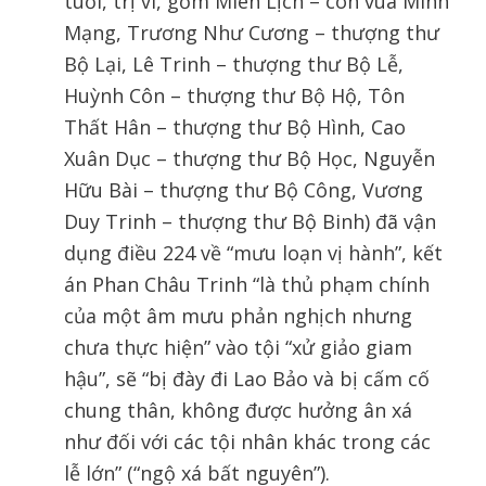
tuổi, trị vì, gồm Miên Lịch – con vua Minh
Mạng, Trương Như Cương – thượng thư
Bộ Lại, Lê Trinh – thượng thư Bộ Lễ,
Huỳnh Côn – thượng thư Bộ Hộ, Tôn
Thất Hân – thượng thư Bộ Hình, Cao
Xuân Dục – thượng thư Bộ Học, Nguyễn
Hữu Bài – thượng thư Bộ Công, Vương
Duy Trinh – thượng thư Bộ Binh) đã vận
dụng điều 224 về “mưu loạn vị hành”, kết
án Phan Châu Trinh “là thủ phạm chính
của một âm mưu phản nghịch nhưng
chưa thực hiện” vào tội “xử giảo giam
hậu”, sẽ “bị đày đi Lao Bảo và bị cấm cố
chung thân, không được hưởng ân xá
như đối với các tội nhân khác trong các
lễ lớn” (“ngộ xá bất nguyên”).