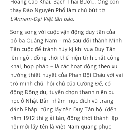
Hoàng Cao Khải, Bạch Thái Bưởi… Ông còn
thay Đào Nguyên Phổ làm chủ bút tờ
L’Annam-Đại Việt tân báo
.
Song song với cuộc vận động duy tân của
bộ ba Quảng Nam – mà sau đổi thành Minh
Tân cuộc để tránh húy kị khi vua Duy Tân
lên ngôi, đồng thời thể hiện tính chất công
khai, hợp pháp – là các hoạt động theo xu
hướng thiết huyết của Phan Bội Châu với vai
trò minh chủ, hội chủ của Cường Để, cổ
động Đông du, tuyển chọn thanh niên du
học ở Nhật Bản nhằm mục đích vũ trang
đánh Pháp, cũng lấy tên Duy Tân hội (đến
năm 1912 thì giải tán, đồng thời thành lập
hội mới lấy tên là Việt Nam quang phục