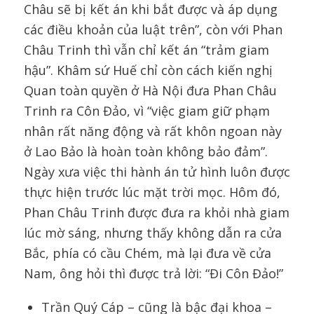
Châu sẽ bị kết án khi bắt được và áp dụng
các điều khoản của luật trên”, còn với Phan
Châu Trinh thì vẫn chỉ kết án “trảm giam
hậu”. Khâm sứ Huế chỉ còn cách kiến nghị
Quan toàn quyền ở Hà Nội đưa Phan Châu
Trinh ra Côn Đảo, vì “việc giam giữ phạm
nhân rất năng động và rất khôn ngoan này
ở Lao Bảo là hoàn toàn không bảo đảm”.
Ngày xưa việc thi hành án tử hình luôn được
thực hiện trước lúc mặt trời mọc. Hôm đó,
Phan Châu Trinh được đưa ra khỏi nhà giam
lúc mờ sáng, nhưng thấy không dẫn ra cửa
Bắc, phía có cầu Chém, mà lại đưa về cửa
Nam, ông hỏi thì được trả lời: “Đi Côn Đảo!”
Trần Quý Cáp – cũng là bậc đại khoa –