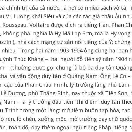
à chính trị của cả nước, là nơi có nhiều sách vở tài 
u Vi, Lương Khải Siêu và của các tác giả châu Âu nh
 Rousseau, Voltaire được dịch ra tiếng Hán. Phan Ch
ã, không phải nghĩa là Hy Mã Lạp Sơn, mà là Hy vọng
zzini), nhà cách mạng tư sản nổi tiếng của Ý; chứng
 nhiều. Trong hai năm 1903-1904 ông cùng hai bạn h
uỳnh Thúc Kháng – hai người đỗ tiến sỹ năm 1904 
m – (thường được gọi chung là bộ ba duy tân Quản
 khai và vận động duy tân ở Quảng Nam. Ông Lê Cơ –
n cậu của Phan Châu Trinh, lý trưởng làng Phú Lâm
 Lễ Dương, phủ Thăng Bình, nay thuộc xã Tiên Sơn, 
 Nam – là lý trưởng đầu tiên “thí điểm” duy tân the
u Trinh trong một làng: mở tiệm buôn tạp hóa, tạo
 lò rèn, lò chén, xưởng mộc, mở trường dạy chữ quốc 
dân, toán đố, dạy thêm ngoại ngữ tiếng Pháp, tiếng