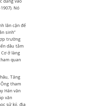
ợc đăng vào
-1907). Nó
h lân cận để
ân sinh”
hợp trường
riển dâu tằm
 Cơ ở làng
 tham quan
Châu, Tăng
. Ông tham
ạy Hán văn
áp văn
c sử ký, địa