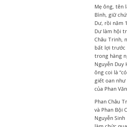
Mẹ ông, tên 
Bình, giữ ch
Dư, rồi năm 
Dư làm hội t
Châu Trinh, n
bất lợi trướ
trong hàng n
Nguyễn Duy H
ông coi là “c
giết oan như
của Phan Văn 
Phan Châu Tr
và Phan Bội 
Nguyễn Sinh 
làm chức qua