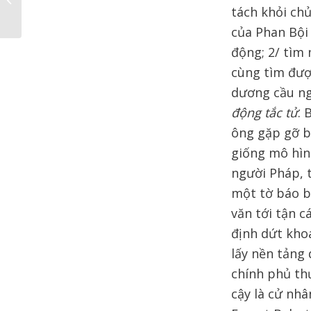
tách khỏi ch
Trinh năm 2018
của Phan Bội
động; 2/ tìm
cùng tìm đượ
dương cầu ng
động tắc tử
. 
ông gặp gỡ b
giống mô hì
người Pháp, 
một tờ báo b
văn tới tận 
định dứt kho
lấy nền tảng
chính phủ th
cậy là cử nhâ