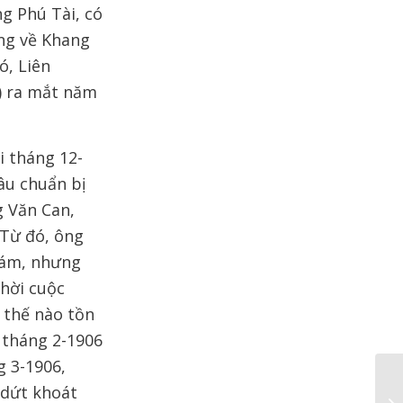
ng Phú Tài, có
ảng về Khang
ó, Liên
) ra mắt năm
i tháng 12-
âu chuẩn bị
g Văn Can,
Từ đó, ông
hám, nhưng
thời cuộc
 thế nào tồn
 tháng 2-1906
 3-1906,
 dứt khoát