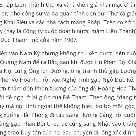
, lập Liên Thành thư xã và là diễn giả khai mạc ở là
ier, phó công sứ và ba quan tỉnh đến dự. Thư xã gi
g Khải Siêu và các nhà cách mạng Pháp. Trên cơ sở đ
y (nay là Công ty quốc doanh nước mắm Liên Thành
 Dục Thanh mở cửa năm 1907.
tiếp vào Nam Kỳ nhưng không thu xếp được, nên cuố
 Quảng Nam để ra Bắc, sau khi được tin Phan Bội Ch
Hà Nội cùng Ông Ích Đường, ông tranh thủ gặp Lươn
hổ, Võ Hoành… rồi vào Nghệ Tĩnh gặp Ngô Đức Kế. 
 Sơn thăm đồn Phồn Xương của ông đề Hoàng Hoa T
i đề nghị ở lại giúp của Đề Thám. Theo ông, “đang 
ày mà nội tình ngoại thế không biết, bo bo một góc,
ng xuống Hải Phòng đi tàu sang Hương Cảng, rồi cuối
ng gặp Phan Bội Châu để cùng sang Nhật vào tháng
ng trào Duy tân của họ. Sau chuyến đi, ông xác định