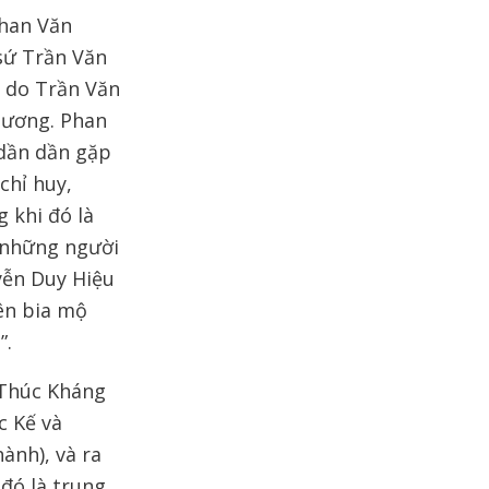
Phan Văn
sứ Trần Văn
 do Trần Văn
lương. Phan
 dần dần gặp
chỉ huy,
 khi đó là
t những người
yễn Duy Hiệu
ên bia mộ
”.
 Thúc Kháng
c Kế và
ành), và ra
đó là trung