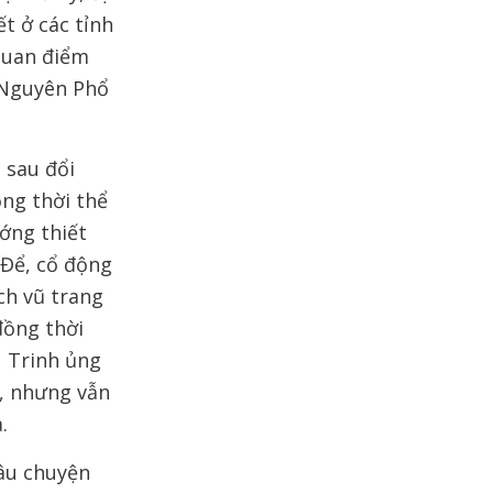
t ở các tỉnh
 quan điểm
 Nguyên Phổ
 sau đổi
ồng thời thể
ớng thiết
 Để, cổ động
ch vũ trang
đồng thời
u Trinh ủng
g, nhưng vẫn
.
âu chuyện