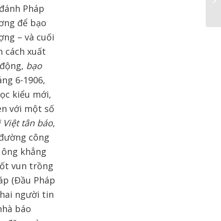
 đánh Pháp
ương để bạo
ợng – và cuối
m cách xuất
 động,
bạo
áng 6-1906,
ọc kiểu mới,
n với một số
 Việt tân báo
,
 đường công
, ông khẳng
cốt vun trồng
háp (Đầu Pháp
ai người tin
 nhà báo