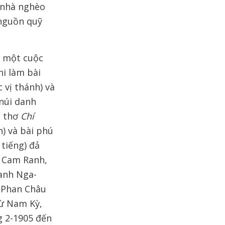
h nhà nghèo
nguồn quỹ
…
m một cuộc
hi làm bài
 vị thánh) và
núi danh
i thơ
Chí
h) và bài phú
tiếng) đả
n Cam Ranh,
anh Nga-
 Phan Châu
từ Nam Kỳ,
g 2-1905 đến