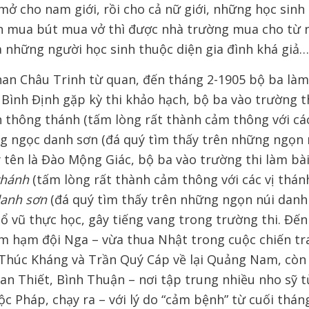
mở cho nam giới, rồi cho cả nữ giới, những học sin
n mua bút mua vở thì được nhà trường mua cho từ 
 những người học sinh thuộc diện gia đình khá giả
an Châu Trinh từ quan, đến tháng 2-1905 bộ ba là
Bình Định gặp kỳ thi khảo hạch, bộ ba vào trường t
 thông thánh (tấm lòng rất thành cảm thông với các
g ngọc danh sơn (đá quý tìm thấy trên những ngọn 
ý tên là Đào Mộng Giác, bộ ba vào trường thi làm bà
thánh
(tấm lòng rất thành cảm thông với các vị thán
danh sơn
(đá quý tìm thấy trên những ngọn núi danh 
cổ vũ thực học, gây tiếng vang trong trường thi. Đế
m hạm đội Nga – vừa thua Nhật trong cuộc chiến tr
Thúc Kháng và Trần Quý Cáp về lại Quảng Nam, còn
han Thiết, Bình Thuận – nơi tập trung nhiều nho sỹ 
c Pháp, chạy ra – với lý do “cảm bệnh” từ cuối thán