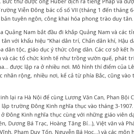
. Bức thư được ông Huber dịch ra tiếng Pháp và đư
rường Viễn Đông bác cổ số VII (tháng 1 đến tháng 6
 bản tuyên ngôn, công khai hóa phong trào duy tân.
ba Quảng Nam bắt đầu đi khắp Quảng Nam và các tỉn
tân với khẩu hiệu “Khai dân trí, Chấn dân khí, Hậu d
a dân tộc, giáo dục ý thức công dân. Các cơ sở kết 
 và các tổ chức kinh tế như trồng vườn quế, phát t
a… được lập ra ở nhiều nơi. Mô hình thí điểm của Lê
 nhân rộng, nhiều nơi, kể cả từ phía Bắc, cũng vào
inh lại ra Hà Nội để cùng Lương Văn Can, Phan Bội 
 lập trường Đông Kinh nghĩa thục vào tháng 3-1907
y ở Đông Kinh nghĩa thục cùng với những giáo viên d
n, Dương Bá Trạc, Hoàng Tăng Bí…), Việt văn và Ph
Vĩnh, Phạm Duy Tốn, Nguyễn Bá Học…) và các môn họ