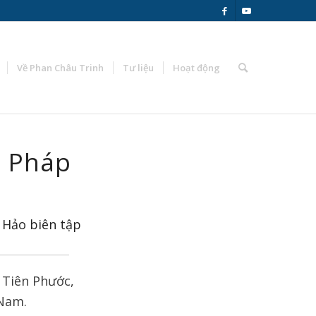
Về Phan Châu Trinh
Tư liệu
Hoạt động
g Pháp
 Hảo biên tập
 Tiên Phước,
 Nam.