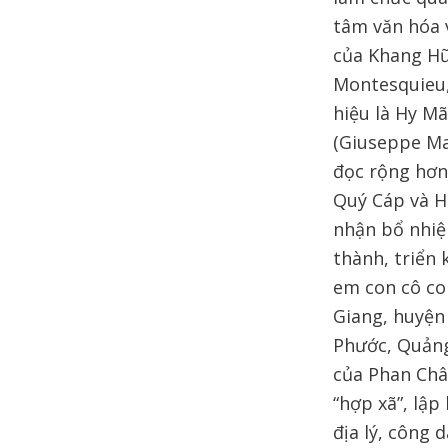
tâm văn hóa v
của Khang Hữ
Montesquieu,
hiệu là Hy M
(Giuseppe Ma
đọc rộng hơn
Quý Cáp và H
nhận bổ nhiệ
thành, triển
em con cô co
Giang, huyện
Phước, Quảng
của Phan Châ
“hợp xã”, lập
địa lý, công 