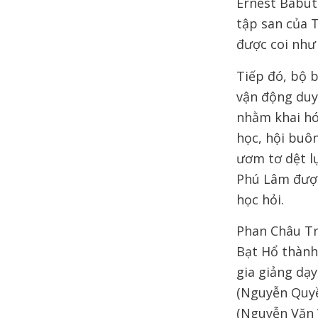
Ernest Babut
tập san của T
được coi như
Tiếp đó, bộ 
vận động duy 
nhằm khai hó
học, hội buôn
ươm tơ dệt lụ
Phú Lâm được
học hỏi.
Phan Châu Tr
Bạt Hổ thành
gia giảng dạ
(Nguyễn Quyề
(Nguyễn Văn 