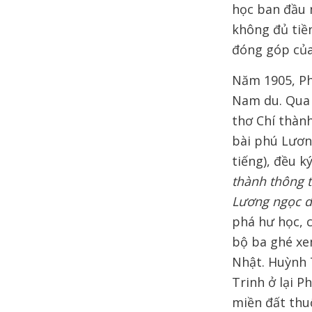
học ban đầu 
không đủ tiề
đóng góp của
Năm 1905, Ph
Nam du. Qua 
thơ Chí thành
bài phú Lươn
tiếng), đều k
thành thông 
Lương ngọc 
phá hư học, 
bộ ba ghé xe
Nhật. Huỳnh 
Trinh ở lại P
miền đất thuộ