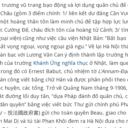
ủ trương vũ trang bạo động và lợi dụng quân chủ để
 Châu (gồm 3 điểm chính: 1/ liên kết dư đảng Cần V
 một hoàng thân tôn làm minh chủ để tập hợp lực lư
c Cường Để, cháu đích tôn của hoàng tử Cảnh; 3/ tì
oại viện) cũng như việc cầu viện Nhật Bản: “Bất bạo
Bất vọng ngoại, vọng ngoại giả ngu.” Về lại Hà Nội th
àn bạc với Lương Văn Can ý định thành lập trường h
nh của trường
Khánh Ứng nghĩa thục
ở Nhật, làm que
trong đó có Ernest Babut, chủ nhiệm tờ
L’Annam-Đại
án công viết bằng chữ Hán và được phân phối theo
các huyện, các tổng. Trở về Quảng Nam tháng 9-1906
át đường lối duy tân, “dựa Pháp đánh đổ quân chủ, 
 dân quyền” bằng việc viết bức Thư gửi chính phủ P
ư – 投法國政府書) gửi cho toàn quyền Beau, giao cho h
n Mai Dị và tú tài Phan Khôi đem ra Hà Nội đưa cho