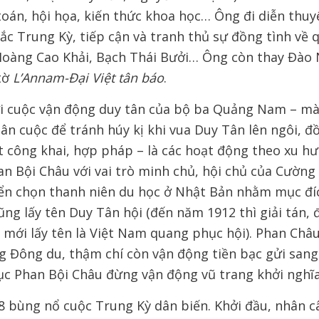
toán, hội họa, kiến thức khoa học… Ông đi diễn thuyế
ắc Trung Kỳ, tiếp cận và tranh thủ sự đồng tình về
Hoàng Cao Khải, Bạch Thái Bưởi… Ông còn thay Đào
tờ
L’Annam-Đại Việt tân báo
.
i cuộc vận động duy tân của bộ ba Quảng Nam – mà
n cuộc để tránh húy kị khi vua Duy Tân lên ngôi, đ
t công khai, hợp pháp – là các hoạt động theo xu hư
an Bội Châu với vai trò minh chủ, hội chủ của Cường
ển chọn thanh niên du học ở Nhật Bản nhằm mục đí
ng lấy tên Duy Tân hội (đến năm 1912 thì giải tán, 
i mới lấy tên là Việt Nam quang phục hội). Phan Châ
g Đông du, thậm chí còn vận động tiền bạc gửi san
ục Phan Bội Châu đừng vận động vũ trang khởi nghĩa
 bùng nổ cuộc Trung Kỳ dân biến. Khởi đầu, nhân c