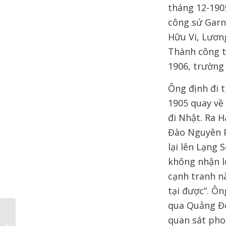
tháng 12-1905
công sứ Garn
Hữu Vi, Lươn
Thành công t
1906, trường
Ông định đi 
1905 quay về
đi Nhật. Ra 
Đào Nguyên P
lại lên Lạng
không nhận lờ
cạnh tranh n
tại được”. Ô
qua Quảng Đô
Diễn văn vinh danh giải
quan sát pho
Văn hóa Phan Châu