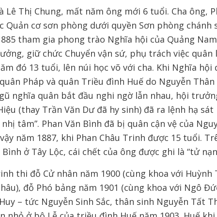
là Lê Thị Chung, mất năm ông mới 6 tuổi. Cha ông, 
ức Quản cơ sơn phòng dưới quyền Sơn phòng chánh 
1885 tham gia phong trào Nghĩa hội của Quảng Nam
rưởng, giữ chức Chuyển vận sứ, phụ trách việc quân 
ăm đó 13 tuổi, lên núi học võ với cha. Khi Nghĩa hội
c quân Pháp và quân Triều đình Huế do Nguyễn Thân 
gũ nghĩa quân bắt đầu nghi ngờ lẫn nhau, hội trưởng
iệu (thay Trần Văn Dư đã hy sinh) đã ra lệnh hạ sá
ó nhị tâm”. Phan Văn Bình đã bị quân cận vệ của Ngu
 vậy năm 1887, khi Phan Châu Trinh được 15 tuổi. Tr
Bình ở Tây Lộc, cái chết của ông được ghi là “tử nạn
inh thi đỗ Cử nhân năm 1900 (cùng khoa với Huỳnh
Châu), đỗ Phó bảng năm 1901 (cùng khoa với Ngô Đứ
Huy – tức Nguyễn Sinh Sắc, thân sinh Nguyễn Tất Th
n nhỏ ở bộ Lễ của triều đình Huế năm 1903. Huế khi 