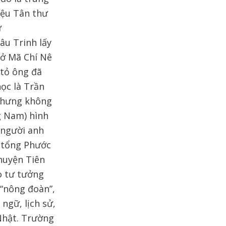
liệu Tân thư
ư
âu Trinh lấy
 ở Mã Chí Nê
 tỏ ông đã
ọc là Trần
nhưng không
g Nam) hình
 người anh
, tổng Phước
huyện Tiên
o tư tưởng
 “nông đoàn”,
ngữ, lịch sử,
 Nhật. Trường