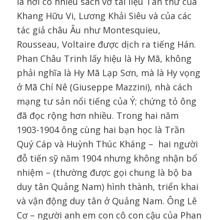
là nơi có nhiều sách vở tài liệu Tân thư của
Khang Hữu Vi, Lương Khải Siêu và của các
tác giả châu Âu như Montesquieu,
Rousseau, Voltaire được dịch ra tiếng Hán.
Phan Châu Trinh lấy hiệu là Hy Mã, không
phải nghĩa là Hy Mã Lạp Sơn, mà là Hy vọng
ở Mã Chí Nê (Giuseppe Mazzini), nhà cách
mạng tư sản nổi tiếng của Ý; chứng tỏ ông
đã đọc rộng hơn nhiều. Trong hai năm
1903-1904 ông cùng hai bạn học là Trần
Quý Cáp và Huỳnh Thúc Kháng – hai người
đỗ tiến sỹ năm 1904 nhưng không nhận bổ
nhiệm – (thường được gọi chung là bộ ba
duy tân Quảng Nam) hình thành, triển khai
và vận động duy tân ở Quảng Nam. Ông Lê
Cơ – người anh em con cô con cậu của Phan