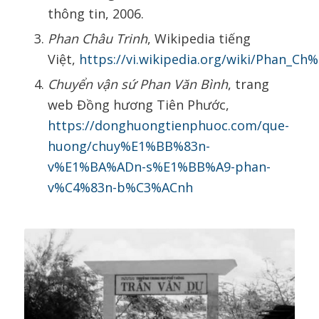
thông tin, 2006.
Phan Châu Trinh
, Wikipedia tiếng
Việt,
https://vi.wikipedia.org/wiki/Phan_C
Chuyển vận sứ Phan Văn Bình
, trang
web Đồng hương Tiên Phước,
https://donghuongtienphuoc.com/que-
huong/chuy%E1%BB%83n-
v%E1%BA%ADn-s%E1%BB%A9-phan-
v%C4%83n-b%C3%ACnh