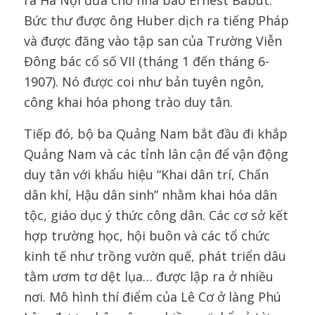
ra Hà Nội đưa cho nhà báo Ernest Babut.
Bức thư được ông Huber dịch ra tiếng Pháp
và được đăng vào tập san của Trường Viễn
Đông bác cổ số VII (tháng 1 đến tháng 6-
1907). Nó được coi như bản tuyên ngôn,
công khai hóa phong trào duy tân.
Tiếp đó, bộ ba Quảng Nam bắt đầu đi khắp
Quảng Nam và các tỉnh lân cận để vận động
duy tân với khẩu hiệu “Khai dân trí, Chấn
dân khí, Hậu dân sinh” nhằm khai hóa dân
tộc, giáo dục ý thức công dân. Các cơ sở kết
hợp trường học, hội buôn và các tổ chức
kinh tế như trồng vườn quế, phát triển dâu
tằm ươm tơ dệt lụa… được lập ra ở nhiều
nơi. Mô hình thí điểm của Lê Cơ ở làng Phú