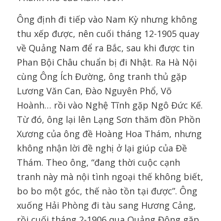
Ông định đi tiếp vào Nam Kỳ nhưng không
thu xếp được, nên cuối tháng 12-1905 quay
về Quảng Nam để ra Bắc, sau khi được tin
Phan Bội Châu chuẩn bị đi Nhật. Ra Hà Nội
cùng Ông Ích Đường, ông tranh thủ gặp
Lương Văn Can, Đào Nguyên Phổ, Võ
Hoành… rồi vào Nghệ Tĩnh gặp Ngô Đức Kế.
Từ đó, ông lại lên Lạng Sơn thăm đồn Phồn
Xương của ông đề Hoàng Hoa Thám, nhưng
không nhận lời đề nghị ở lại giúp của Đề
Thám. Theo ông, “đang thời cuộc cạnh
tranh này mà nội tình ngoại thế không biết,
bo bo một góc, thế nào tồn tại được”. Ông
xuống Hải Phòng đi tàu sang Hương Cảng,
rồi cuối tháng 2-1906 qua Quảng Đông gặp