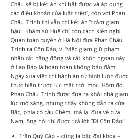
Châu sẽ bị kết án khi bắt được và áp dụng
các điều khoản của luật trên”, còn với Phan
Châu Trinh thì vẫn chỉ kết án “trảm giam
hậu”. Khâm sứ Huế chỉ còn cách kiến nghị
Quan toàn quyền ở Hà Nội đưa Phan Châu
Trinh ra Côn Đảo, vì “việc giam giữ phạm
nhân rất năng động và rất khôn ngoan này
ở Lao Bảo là hoàn toàn không bảo đảm”.
Ngày xưa việc thi hành án tử hình luôn được
thực hiện trước lúc mặt trời mọc. Hôm đó,
Phan Châu Trinh được đưa ra khỏi nhà giam
lúc mờ sáng, nhưng thấy không dẫn ra cửa
Bắc, phía có cầu Chém, mà lại đưa về cửa
Nam, ông hỏi thì được trả lời: “Đi Côn Đảo!”
Trần Quý Cáp – cũng là bậc đại khoa –