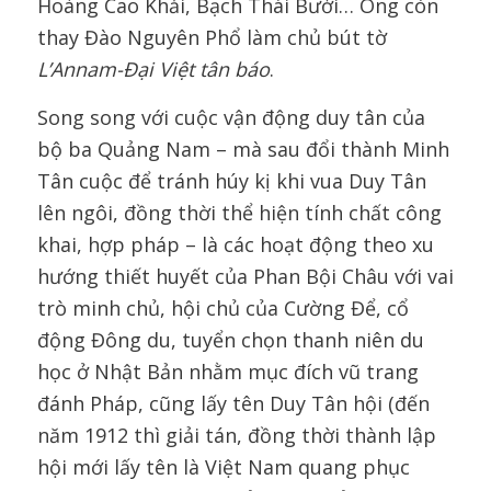
Hoàng Cao Khải, Bạch Thái Bưởi… Ông còn
thay Đào Nguyên Phổ làm chủ bút tờ
L’Annam-Đại Việt tân báo
.
Song song với cuộc vận động duy tân của
bộ ba Quảng Nam – mà sau đổi thành Minh
Tân cuộc để tránh húy kị khi vua Duy Tân
lên ngôi, đồng thời thể hiện tính chất công
khai, hợp pháp – là các hoạt động theo xu
hướng thiết huyết của Phan Bội Châu với vai
trò minh chủ, hội chủ của Cường Để, cổ
động Đông du, tuyển chọn thanh niên du
học ở Nhật Bản nhằm mục đích vũ trang
đánh Pháp, cũng lấy tên Duy Tân hội (đến
năm 1912 thì giải tán, đồng thời thành lập
hội mới lấy tên là Việt Nam quang phục