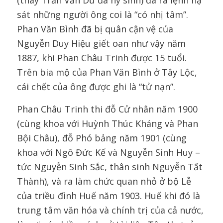
(thay Trần Văn Dư đã hy sinh) đã ra lệnh hạ
sát những người ông coi là “có nhị tâm”.
Phan Văn Bình đã bị quân cận vệ của
Nguyễn Duy Hiệu giết oan như vậy năm
1887, khi Phan Châu Trinh được 15 tuổi.
Trên bia mộ của Phan Văn Bình ở Tây Lộc,
cái chết của ông được ghi là “tử nạn”.
Phan Châu Trinh thi đỗ Cử nhân năm 1900
(cùng khoa với Huỳnh Thúc Kháng và Phan
Bội Châu), đỗ Phó bảng năm 1901 (cùng
khoa với Ngô Đức Kế và Nguyễn Sinh Huy –
tức Nguyễn Sinh Sắc, thân sinh Nguyễn Tất
Thành), và ra làm chức quan nhỏ ở bộ Lễ
của triều đình Huế năm 1903. Huế khi đó là
trung tâm văn hóa và chính trị của cả nước,