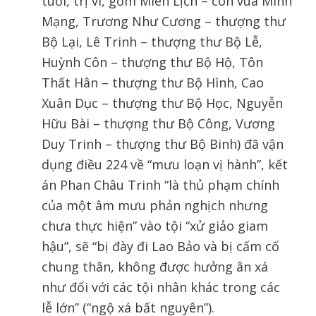
tuổi, trị vì, gồm Miên Lịch – con vua Minh
Mạng, Trương Như Cương – thượng thư
Bộ Lại, Lê Trinh – thượng thư Bộ Lễ,
Huỳnh Côn – thượng thư Bộ Hộ, Tôn
Thất Hân – thượng thư Bộ Hình, Cao
Xuân Dục – thượng thư Bộ Học, Nguyễn
Hữu Bài – thượng thư Bộ Công, Vương
Duy Trinh – thượng thư Bộ Binh) đã vận
dụng điều 224 về “mưu loạn vị hành”, kết
án Phan Châu Trinh “là thủ phạm chính
của một âm mưu phản nghịch nhưng
chưa thực hiện” vào tội “xử giảo giam
hậu”, sẽ “bị đày đi Lao Bảo và bị cấm cố
chung thân, không được hưởng ân xá
như đối với các tội nhân khác trong các
lễ lớn” (“ngộ xá bất nguyên”).