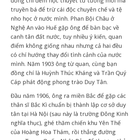
đồng chí đem học thuyết tư tưởng mới mà
truyền bá để trừ cái độc chuyên chế và tệ
nho học ở nước mình. Phan Bội Châu ở
Nghệ An vào Huế gặp ông để bàn bạc về
canh tân đất nước, tuy nhiều ý kiến, quan
điểm không giống nhau nhưng cả hai đều
có chí hướng thay đổi tình cảnh của nước
mình. Năm 1903 ông từ quan, cùng bạn
đồng chí là Huỳnh Thúc Kháng và Trần Quý
Cáp phát động phong trào Duy Tân.
Đầu năm 1906, ông ra miền Bắc để gặp các
thân sĩ Bắc Kì chuẩn bị thành lập cơ sở duy
tân tại Hà Nội (sau này là trường Đông Kinh
nghĩa thục), ghé thăm chiến khu Yên Thế
của Hoàng Hoa Thám, rồi thẳng đường