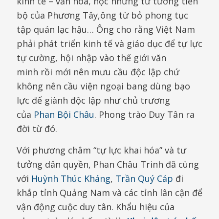
kinh tế – văn hóa, học những tư tưởng tiến
bộ của Phương Tây,ông từ bỏ phong tục
tập quán lạc hậu… Ông cho rằng Việt Nam
phải phát triển kinh tế và giáo dục để tự lực
tự cường, hội nhập vào thế giới văn
minh rồi mới nên mưu cầu độc lập chứ
không nên cầu viện ngoại bang dùng bạo
lực để giành độc lập như chủ trương
của
Phan Bội Châu
. Phong trào Duy Tân ra
đời từ đó.
Với phương châm “tự lực khai hóa” và tư
tưởng dân quyền, Phan Châu Trinh đã cùng
với
Huỳnh Thúc Kháng
,
Trần Quý Cáp
đi
khắp tỉnh Quảng Nam và các tỉnh lân cận để
vận động cuộc duy tân. Khẩu hiệu của