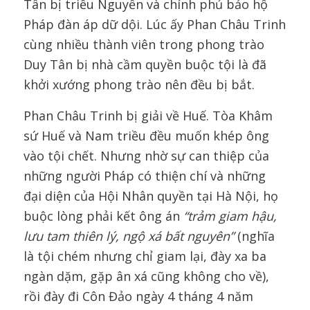
Tân bị triều Nguyễn và chính phủ bảo hộ
Pháp đàn áp dữ dội. Lúc ấy Phan Châu Trinh
cùng nhiều thành viên trong phong trào
Duy Tân bị nhà cầm quyền buộc tội là đã
khởi xướng phong trào nên đều bị bắt.
Phan Châu Trinh bị giải về Huế. Tòa Khâm
sứ Huế và Nam triều đều muốn khép ông
vào tội chết. Nhưng nhờ sự can thiệp của
những người Pháp có thiện chí và những
đại diện của Hội Nhân quyền tại Hà Nội, họ
buộc lòng phải kết ông án
“trảm giam hậu,
lưu tam thiên lý, ngộ xá bất nguyên”
(nghĩa
là tội chém nhưng chỉ giam lại, đày xa ba
ngàn dặm, gặp ân xá cũng không cho về),
rồi đày đi Côn Đảo ngày 4 tháng 4 năm