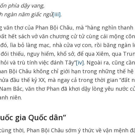
ốn phía dậy vang,
nh ngàn năm giấc ngủ
[iii]
.
 văn thơ của Phan Bội Châu, mà “hàng nghìn thanh 
 vất hết sách vở văn chương cử tử cùng cái mộng cô
đó, lìa bỏ làng mạc, nhà cửa vợ con, rồi băng ngàn lộ
 đói thiếu, nguy hiểm, khổ sở, để qua Xiêm, qua Tru
ỏi và trù tính việc đánh Tây”
[iv]
. Ngoài ra, cũng cần
an Bội Châu không chỉ giới hạn trong những thế hệ
nửa đầu thế kỷ XX, mà ngay cả trong thời gian “đất 
n Nam Bắc, văn thơ Phan đã khơi dậy lòng yêu nước c
anh niên.
Quốc gia Quốc dân”
 cùng thời, Phan Bội Châu sớm ý thức về vận mệnh đ