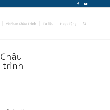
Về Phan Châu Trinh
Tư liệu
Hoạt động
i Châu
 trình