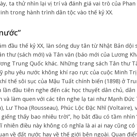
ày, ta thử nhìn lại vị trí và đánh giá vai trò của Pha
nh trong hành trình dân tộc vào thế kỷ XX.
 nước”
m đầu thế kỷ XX, làn sóng duy tân từ Nhật Bản dội 
n thư (sách mới) và Tân văn (báo mới của Lương Kh
lương Trung Quốc khác. Những trang sách Tân thư 
sỹ phu yêu nước không khí rạo rực của cuộc Minh Trị
hí thế sôi sục của Mậu Tuất chính biến (1898) ở Tr
 lần đầu tiên nghe đến các học thuyết dân chủ, dân
ến và làm quen với các tên nghe lạ tai như Mạnh Đức
, Lư Thoa (Rousseau), Phúc Lộc Đặc Nhĩ (Voltaire), 
 giếng thấy bao nhiêu trời”, họ bắt đầu có tầm nhìn
dĩ nhiên điều này không có nghĩa là ai ai nay cũng c
uan về đất nước hay về thế giới bên ngoài. Quan đi