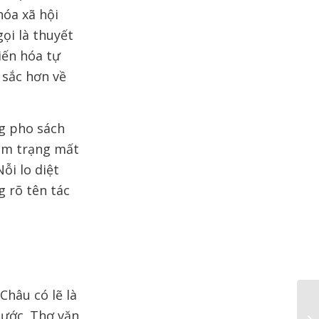
hóa xã hội
ọi là thuyết
tiến hóa tự
 sắc hơn về
ng pho sách
hảm trạng mất
Nỗi lo diệt
 rõ tên tác
Châu có lẽ là
nước. Thơ văn