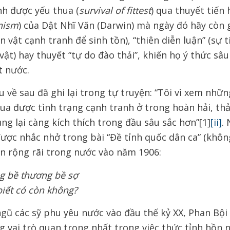
nh được yếu thua (
survival of fittest
) qua thuyết tiến 
nism
) của Dật Nhĩ Văn (Darwin) mà ngày đó hãy còn g
ạn vật cạnh tranh để sinh tồn), “thiên diễn luận” (sự 
vật) hay thuyết “tự do đào thải”, khiến họ ý thức sâu
 nước.
 về sau đã ghi lại trong tự truyện: “Tôi vì xem nhữ
qua được tình trạng cạnh tranh ở trong hoàn hải, t
ng lại càng kích thích trong đầu sâu sắc hơn”[1]
[ii]
. 
ược nhắc nhở trong bài “Đề tỉnh quốc dân ca” (không
ền rộng rãi trong nước vào năm 1906:
ng bề thương bề sợ
biết có còn không?
ũ các sỹ phu yêu nước vào đầu thế kỷ XX, Phan Bội 
g vai trò quan trọng nhất trong việc thức tỉnh hồn 