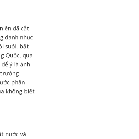
niên đã cắt
ng danh nhục
i suối, bất
ng Quốc, qua
 để ý là ảnh
 trưởng
nước phân
ủa không biết
ất nước và