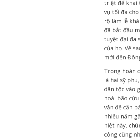
triệt để kha
vụ tối đa ch
rộ làm lễ kh
đã bắt đầu ma
tuyệt đại đa 
của họ. Về sa
mới đến Đông
Trong hoàn c
là hai sỹ phu
dân tộc vào 
hoài bão cứu
vấn đề căn b
nhiều năm gần
hiệt này, ch
công cũng nh