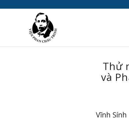
Thử n
và Ph
Vĩnh Sính