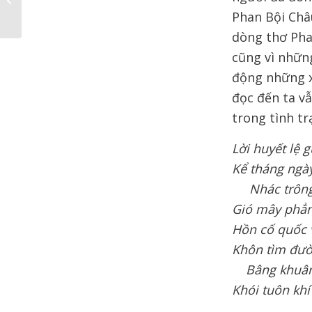
Phan Bội Châ
dòng thơ Pha
cũng vì nhữn
động những x
đọc đến ta vẫ
trong tình tr
Lời huyết lệ 
Kể tháng ngà
Nhác trôn
Gió mây phẳn
Hồn cố quốc 
Khôn tìm đườ
Bâng khuân
Khói tuôn khí