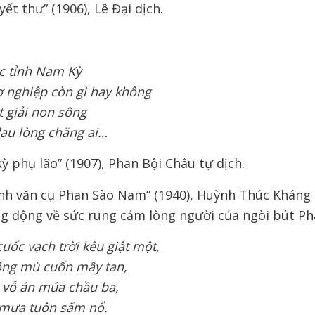
yết thư” (1906), Lê Đại dịch.
ục tỉnh Nam Kỳ
 nghiệp còn gì hay không
 giải non sông
 đau lòng chăng ai…
ỳ phụ lão” (1907), Phan Bội Châu tự dịch.
inh văn cụ Phan Sào Nam” (1940), Huỳnh Thúc Kháng 
g động về sức rung cảm lòng người của ngòi bút Ph
uốc vạch trời kêu giật một,
ông mù cuốn mây tan,
g vỗ án múa chầu ba,
 mưa tuôn sấm nổ.