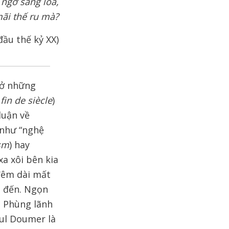
 ngỡ sáng lòa,
i thế ru mà?
đầu thế kỷ XX)
 ở những
(
fin de siècle
)
luận về
 như “nghệ
ism
) hay
xa xôi bên kia
 đêm dài mất
t đến. Ngọn
 Phùng lãnh
aul Doumer là