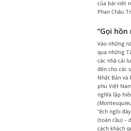
của bài viết n
Phan Châu Tri
“Gọi hồn
Vào những nă
qua những Tâ
các nhà cải 
đến cho các 
Nhật Bản và k
phu Việt Nam
nghĩa lập hi
(Montesquieu)
“ếch ngồi đáy
(toàn cầu) – 
cách khách q