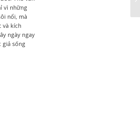
ỉ vì những
ôi nổi, mà
 và kích
đây ngày ngay
c giả sống