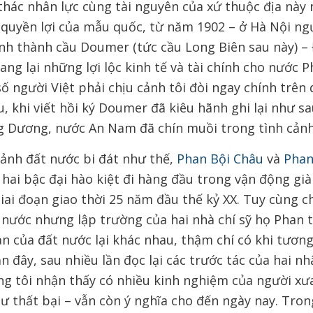
i thác nhân lực cùng tài nguyên của xứ thuộc địa nà
o quyền lợi của mẫu quốc, từ năm 1902 – ở Hà Nội n
ánh thành cầu Doumer (tức cầu Long Biên sau này) 
ng lại những lợi lộc kinh tế và tài chính cho nước 
số người Việt phải chịu cảnh tôi đòi ngay chính trê
u, khi viết hồi ký Doumer đã kiêu hãnh ghi lại như sa
 Dương, nước An Nam đã chín muồi trong tình cảnh 
ảnh đất nước bi đát như thế,
Phan Bội Châu
và
Phan
, hai bậc đại hào kiệt đi hàng đầu trong vận động già
giai đoạn giao thời 25 năm đầu thế kỷ XX. Tuy cùng 
 nước nhưng lập trường của hai nhà chí sỹ họ Phan 
ản của đất nước lại khác nhau, thậm chí có khi tươn
 đây, sau nhiều lần đọc lại các trước tác của hai nh
úng tôi nhận thấy có nhiều kinh nghiệm của người xư
ư thất bại – vẫn còn ý nghĩa cho đến ngày nay. Tro