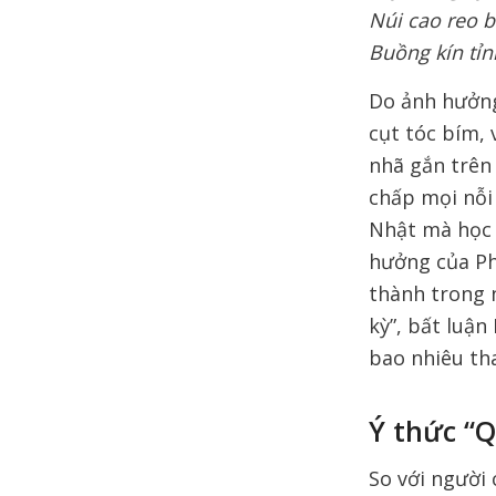
Núi cao reo b
Buồng kín tỉ
Do ảnh hưởng
cụt tóc bím,
nhã gắn trên 
chấp mọi nỗi
Nhật mà học h
hưởng của Ph
thành trong 
kỳ”, bất luậ
bao nhiêu th
Ý thức “
So với người