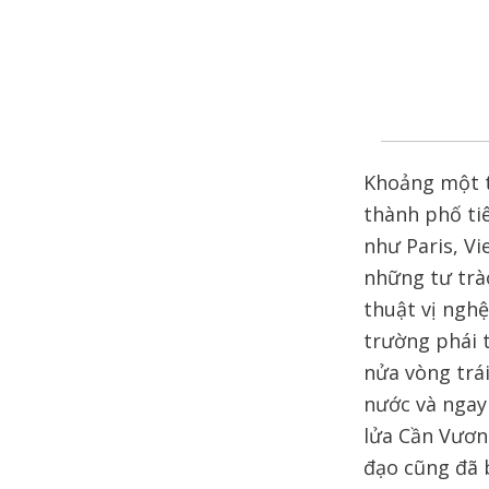
Khoảng một t
thành phố tiê
như Paris, V
những tư trà
thuật vị nghệ
trường phái 
nửa vòng trá
nước và ngay
lửa Cần Vươn
đạo cũng đã b