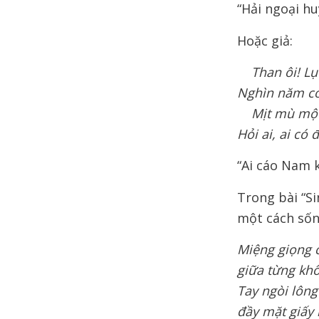
“Hải ngoại hu
Hoặc giả:
Than ôi! L
Nghìn năm cơ
Mịt mù một
Hỏi ai, ai có
“Ai cáo Nam k
Trong bài “S
một cách sốn
Miệng giọng c
giữa từng kh
Tay ngòi lôn
đầy mặt
giấy