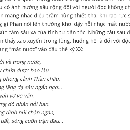
u có ảnh hưởng sâu rộng đối với người đọc không ch
n mang nhạc điệu trầm hùng thiết tha, khi rạo rực s
g gì Phan nói lên thường khơi dậy nỗi nhục mất nước
úc cảm sâu xa của tình tự dân tộc. Những câu sau 
n thấy xao xuyến trong lòng, huống hồ là đối với độ
ạng “mất nước” vào đầu thế kỷ XX:
gửi về trong nước,
y chửa được bao lâu
g phong cảnh Thần châu,
g lặng dạ sầu ngẩn ngơ…
vẩn vơ vơ vẩn,
ng dò nhắn hỏi han
.
g đỉnh núi chân ngàn,
 uất, sóng cuồn trận đau
…