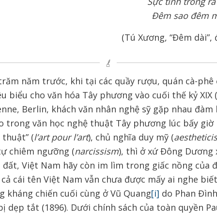
Sực tỉnh trông ra
Đêm sao đêm mã
(Tú Xương, “Đêm dài”, 
răm năm trước, khi tại các quầy rượu, quán cà-phê
u biểu cho văn hóa Tây phương vào cuối thế kỷ XIX 
ienne, Berlin, khách văn nhân nghệ sỹ gặp nhau đàm 
o trong văn học nghệ thuật Tây phương lúc bấy giờ
 thuật” (
l’art pour l’art
), chủ nghĩa duy mỹ (
aesthetic
tự chiêm ngưỡng (
narcissism
), thì ở xứ Đông Dương 
i đất, Việt Nam hãy còn im lìm trong giấc nồng của
 cả cái tên Việt Nam vẫn chưa được mấy ai nghe biế
g kháng chiến cuối cùng ở Vũ Quang
[i]
do Phan Đình
ị dẹp tắt (1896). Dưới chính sách của toàn quyền P