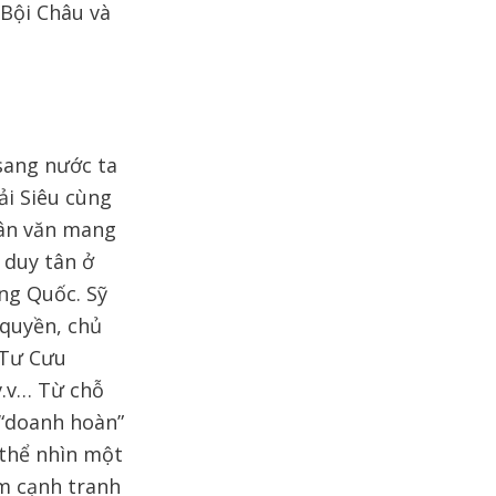
n Bội Châu và
sang nước ta
ải Siêu cùng
Tân văn mang
 duy tân ở
ung Quốc. Sỹ
 quyền, chủ
 Tư Cưu
v.v… Từ chỗ
 “doanh hoàn”
ó thể nhìn một
ểm cạnh tranh