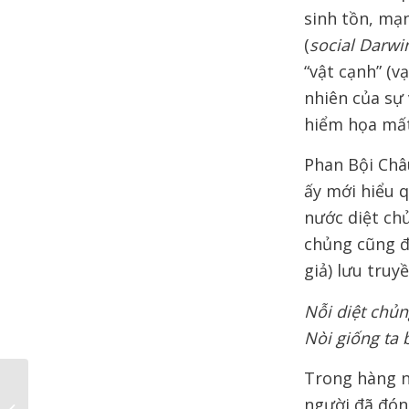
sinh tồn, mạ
(
social Darwi
“vật cạnh” (v
nhiên của sự 
hiểm họa mất
Phan Bội Châu
ấy mới hiểu 
nước diệt chủ
chủng cũng đ
giả) lưu truy
Nỗi diệt chủ
Nòi giống ta 
Trong hàng ng
người đã đón
Trần Văn Dư