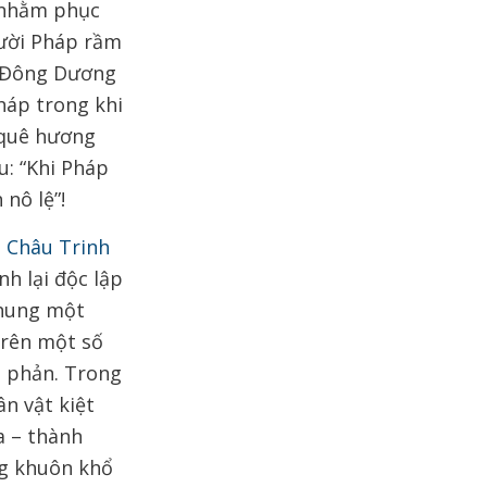
y nhằm phục
gười Pháp rầm
– Đông Dương
Pháp trong khi
n quê hương
u: “Khi Pháp
nô lệ”!
 Châu Trinh
nh lại độc lập
chung một
trên một số
g phản. Trong
ân vật kiệt
a – thành
ng khuôn khổ