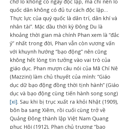
chớ lo không có ngày độc lập, mà chỉ nên lo
quốc dân không có đủ tư cách độc lập…
Thực lực của quý quốc là dân trí, dân khí và
nhân tài”. Mặc dầu thời kỳ Đông Du là
khoảng thời gian mà chính Phan xem là “đắc
ý” nhất trong đời, Phan vẫn còn vương vấn
với khuynh hướng “bạo động” nên cũng
không hết lòng tin tưởng vào vai trò của
giáo dục. Phan mượn câu nói của Mã Chí Nê
(Mazzini) làm chủ thuyết của mình: “Giáo
dục dữ bạo động đồng thời tịnh hành” (Giáo
dục và bạo động cùng tiến hành song song)
[xi]
. Sau khi bị trục xuất ra khỏi Nhật (1909),
bôn ba sang Xiêm, rồi cuối cùng trở về
Quảng Đông thành lập Việt Nam Quang
phục Hội (1912), Phan chủ trương “bạo