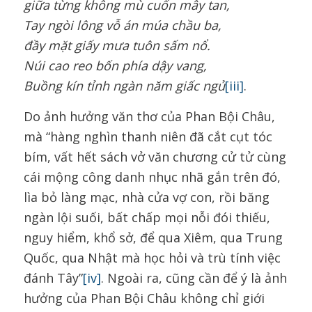
giữa từng không mù cuốn mây tan,
Tay ngòi lông vỗ án múa chầu ba,
đầy mặt
giấy mưa tuôn sấm nổ.
Núi cao reo bốn phía dậy vang,
Buồng kín tỉnh ngàn năm giấc ngủ
[iii]
.
Do ảnh hưởng văn thơ của Phan Bội Châu,
mà “hàng nghìn thanh niên đã cắt cụt tóc
bím, vất hết sách vở văn chương cử tử cùng
cái mộng công danh nhục nhã gắn trên đó,
lìa bỏ làng mạc, nhà cửa vợ con, rồi băng
ngàn lội suối, bất chấp mọi nỗi đói thiếu,
nguy hiểm, khổ sở, để qua Xiêm, qua Trung
Quốc, qua Nhật mà học hỏi và trù tính việc
đánh Tây”
[iv]
. Ngoài ra, cũng cần để ý là ảnh
hưởng của Phan Bội Châu không chỉ giới