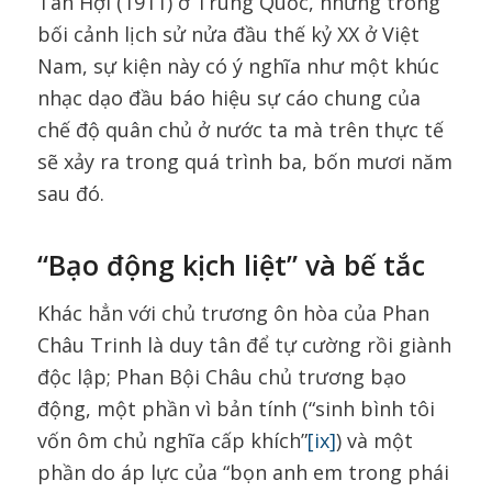
Tân Hợi (1911) ở Trung Quốc, nhưng trong
bối cảnh lịch sử nửa đầu thế kỷ XX ở Việt
Nam, sự kiện này có ý nghĩa như một khúc
nhạc dạo đầu báo hiệu sự cáo chung của
chế độ quân chủ ở nước ta mà trên thực tế
sẽ xảy ra trong quá trình ba, bốn mươi năm
sau đó.
“Bạo động kịch liệt” và bế tắc
Khác hẳn với chủ trương ôn hòa của Phan
Châu Trinh là duy tân để tự cường rồi giành
độc lập; Phan Bội Châu chủ trương bạo
động, một phần vì bản tính (“sinh bình tôi
vốn ôm chủ nghĩa cấp khích”
[ix]
) và một
phần do áp lực của “bọn anh em trong phái