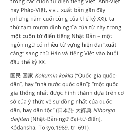
trong các cuốn từ điển tiếng Việt, Anh-Việt
hay Pháp-Việt, v.v… xuất bản gần đây
(những năm cuối cùng của thế kỷ XX!), ta
thử tạm mượn định nghĩa của từ này trong
một cuốn từ điển tiếng Nhật Bản – một
ngôn ngữ có nhiều từ vựng hiện đại “xuất
cảng” sang chữ Hán và tiếng Việt vào buổi
đầu thế kỷ XX.
国民 国家
Kokumin kokka
(“Quốc-gia quốc-
dân”, hay “nhà nước quốc dân”): “một quốc
gia thống nhất được hình thành dựa trên cơ
sở của ý thức về sự đồng nhất của quốc
dân, hay dân tộc” (日本語 大辞典
Nihongo
daijiten
[Nhật-Bản-ngữ đại-từ-điển],
Kôdansha, Tokyo,1989, tr. 691).