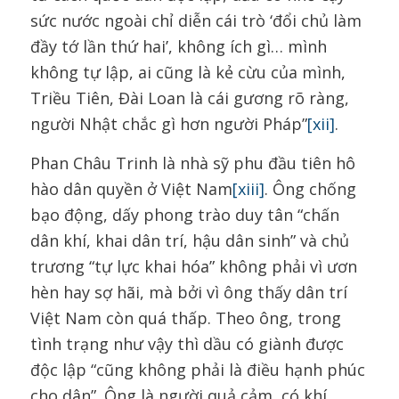
sức nước ngoài chỉ diễn cái trò ‘đổi chủ làm
đầy tớ lần thứ hai’, không ích gì… mình
không tự lập, ai cũng là kẻ cừu của mình,
Triều Tiên, Đài Loan là cái gương rõ ràng,
người Nhật chắc gì hơn người Pháp”
[xii]
.
Phan Châu Trinh là nhà sỹ phu đầu tiên hô
hào dân quyền ở Việt Nam
[xiii]
. Ông chống
bạo động, dấy phong trào duy tân “chấn
dân khí, khai dân trí, hậu dân sinh” và chủ
trương “tự lực khai hóa” không phải vì ươn
hèn hay sợ hãi, mà bởi vì ông thấy dân trí
Việt Nam còn quá thấp. Theo ông, trong
tình trạng như vậy thì dầu có giành được
độc lập “cũng không phải là điều hạnh phúc
cho dân”. Ông là người quả cảm, có khí