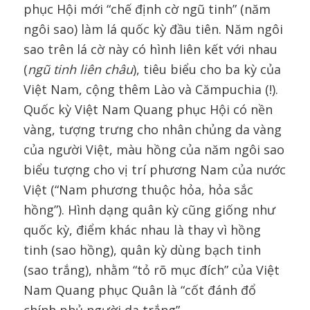
phục Hội mới “chế định cờ ngũ tinh” (năm
ngôi sao) làm lá quốc kỳ đầu tiên. Năm ngôi
sao trên lá cờ này có hình liên kết với nhau
(
ngũ tinh liên châu
), tiêu biểu cho ba kỳ của
Việt Nam, cộng thêm Lào và Cămpuchia (!).
Quốc kỳ Việt Nam Quang phục Hội có nền
vàng, tượng trưng cho nhân chủng da vàng
của người Việt, màu hồng của năm ngôi sao
biểu tượng cho vị trí phương Nam của nước
Việt (“Nam phương thuộc hỏa, hỏa sắc
hồng”). Hình dạng quân kỳ cũng giống như
quốc kỳ, điểm khác nhau là thay vì hồng
tinh (sao hồng), quân kỳ dùng bạch tinh
(sao trắng), nhằm “tỏ rõ mục đích” của Việt
Nam Quang phục Quân là “cốt đánh đổ
chính phủ người da trắng”.