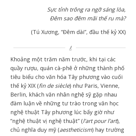
Sực tỉnh trông ra ngỡ sáng lòa,
Đêm sao đêm mãi thế ru mà?
(Tú Xương, “Đêm dài”, đầu thế kỷ XX)
Khoảng một trăm năm trước, khi tại các
quầy rượu, quán cà-phê ở những thành phố
tiêu biểu cho văn hóa Tây phương vào cuối
thế kỷ XIX (
fin de siècle
) như Paris, Vienne,
Berlin, khách văn nhân nghệ sỹ gặp nhau
đàm luận về những tư trào trong văn học
nghệ thuật Tây phương lúc bấy giờ như
“nghệ thuật vị nghệ thuật” (
l’art pour l’art
),
chủ nghĩa duy mỹ (
aestheticism
) hay trường