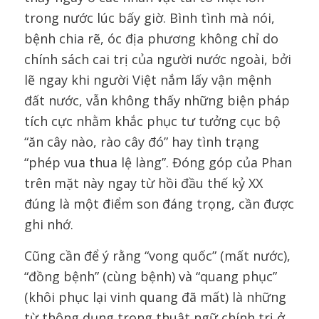
trong nước lúc bấy giờ. Bình tình mà nói,
bệnh chia rẽ, óc địa phương không chỉ do
chính sách cai trị của người nước ngoài, bởi
lẽ ngay khi người Việt nắm lấy vận mệnh
đất nước, vẫn không thấy những biện pháp
tích cực nhằm khắc phục tư tưởng cục bộ
“ăn cây nào, rào cây đó” hay tình trạng
“phép vua thua lệ làng”. Đóng góp của Phan
trên mặt này ngay từ hồi đầu thế kỷ XX
đúng là một điểm son đáng trọng, cần được
ghi nhớ.
Cũng cần để ý rằng “vong quốc” (mất nước),
“đồng bệnh” (cùng bệnh) và “quang phục”
(khôi phục lại vinh quang đã mất) là những
từ thông dụng trong thuật ngữ chính trị ở