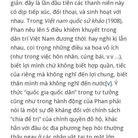
giản: đây là lần đầu tiên các thanh niên này
có dịp tiếp xúc, đối thoại, và sinh hoạt với
nhau. Trong
Việt nam quốc sử khảo
(1908),
Phan nêu lên 5 điều khiếm khuyết trong
dân trí Việt Nam đương thời: hay nghi kị lẫn
nhau, coi trọng những điều xa hoa vô ích
(như trong việc hôn nhân, cúng bái, v.v …),
biết lợi mình chứ không biết hợp quần, tiếc
của riêng mà không nghĩ đến lợi chung, biết
thân mình mà không nghĩ đến nước
[v]
. Ý
thức “quốc gia quốc dân” trong tư tưởng
cũng như trong hành động của Phan phải
nói là một sự đề kháng đối với chính sách
“chia để trị” của chính quyền đô hộ, khác
hẳn với đầu óc địa phương hẹp hòi thường
thấy ngay ở các nhân vật tai to mặt lớn