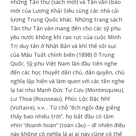
những Tân thư (sách mới) và Tân văn (báo
mới của Lương Khải Siêu cùng các nhà cải
lương Trung Quốc khác. Những trang sách
Tân thư Tân văn mang đến cho các sỹ phu
yêu nước không khí rạo rực của cuộc Minh
Trị duy tân ở Nhật Bản và khí thế sôi sục
của Mậu Tuất chính biến (1898) ở Trung
Quốc. Sỹ phu Việt Nam lần đầu tiên nghe
đến các học thuyết dân chủ, dân quyền, chủ
nghĩa lập hiến và làm quen với các tên nghe
lạ tai như Mạnh Đức Tư Cưu (Montesquieu),
Lư Thoa (Rousseau), Phúc Lộc Đặc Nhĩ
(Voltaire), v.v… Từ chỗ “ếch ngồi đáy giếng
thấy bao nhiêu trời”, họ bắt đầu có tầm
nhìn “doanh hoàn” (toàn cầu) – dĩ nhiên điều
này không có nghĩa là ai ai nay cũng có thể