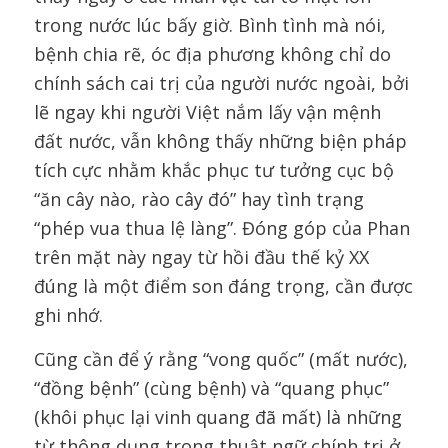
trong nước lúc bấy giờ. Bình tình mà nói,
bệnh chia rẽ, óc địa phương không chỉ do
chính sách cai trị của người nước ngoài, bởi
lẽ ngay khi người Việt nắm lấy vận mệnh
đất nước, vẫn không thấy những biện pháp
tích cực nhằm khắc phục tư tưởng cục bộ
“ăn cây nào, rào cây đó” hay tình trạng
“phép vua thua lệ làng”. Đóng góp của Phan
trên mặt này ngay từ hồi đầu thế kỷ XX
đúng là một điểm son đáng trọng, cần được
ghi nhớ.
Cũng cần để ý rằng “vong quốc” (mất nước),
“đồng bệnh” (cùng bệnh) và “quang phục”
(khôi phục lại vinh quang đã mất) là những
từ thông dụng trong thuật ngữ chính trị ở