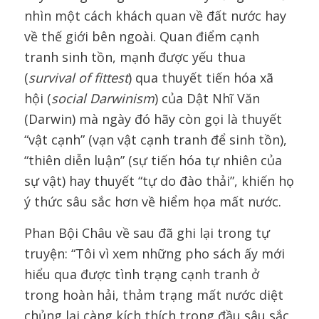
nhìn một cách khách quan về đất nước hay
về thế giới bên ngoài. Quan điểm cạnh
tranh sinh tồn, mạnh được yếu thua
(
survival of fittest
) qua thuyết tiến hóa xã
hội (
social Darwinism
) của Dật Nhĩ Văn
(Darwin) mà ngày đó hãy còn gọi là thuyết
“vật cạnh” (vạn vật cạnh tranh để sinh tồn),
“thiên diễn luận” (sự tiến hóa tự nhiên của
sự vật) hay thuyết “tự do đào thải”, khiến họ
ý thức sâu sắc hơn về hiểm họa mất nước.
Phan Bội Châu về sau đã ghi lại trong tự
truyện: “Tôi vì xem những pho sách ấy mới
hiểu qua được tình trạng cạnh tranh ở
trong hoàn hải, thảm trạng mất nước diệt
chủng lại càng kích thích trong đầu sâu sắc