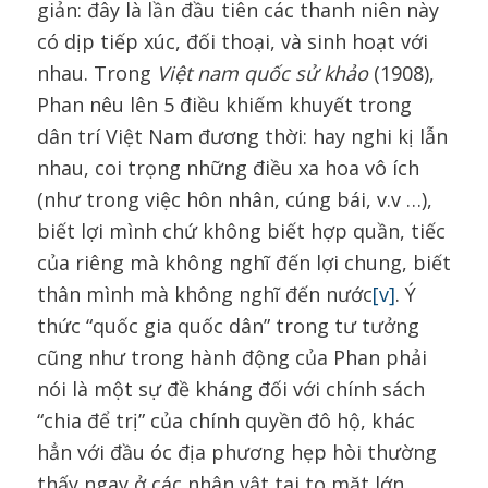
giản: đây là lần đầu tiên các thanh niên này
có dịp tiếp xúc, đối thoại, và sinh hoạt với
nhau. Trong
Việt nam quốc sử khảo
(1908),
Phan nêu lên 5 điều khiếm khuyết trong
dân trí Việt Nam đương thời: hay nghi kị lẫn
nhau, coi trọng những điều xa hoa vô ích
(như trong việc hôn nhân, cúng bái, v.v …),
biết lợi mình chứ không biết hợp quần, tiếc
của riêng mà không nghĩ đến lợi chung, biết
thân mình mà không nghĩ đến nước
[v]
. Ý
thức “quốc gia quốc dân” trong tư tưởng
cũng như trong hành động của Phan phải
nói là một sự đề kháng đối với chính sách
“chia để trị” của chính quyền đô hộ, khác
hẳn với đầu óc địa phương hẹp hòi thường
thấy ngay ở các nhân vật tai to mặt lớn