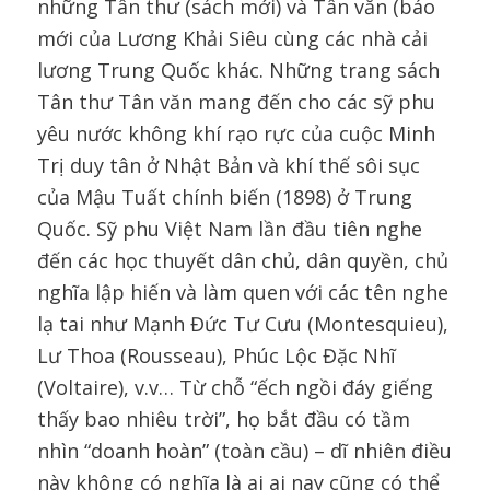
những Tân thư (sách mới) và Tân văn (báo
mới của Lương Khải Siêu cùng các nhà cải
lương Trung Quốc khác. Những trang sách
Tân thư Tân văn mang đến cho các sỹ phu
yêu nước không khí rạo rực của cuộc Minh
Trị duy tân ở Nhật Bản và khí thế sôi sục
của Mậu Tuất chính biến (1898) ở Trung
Quốc. Sỹ phu Việt Nam lần đầu tiên nghe
đến các học thuyết dân chủ, dân quyền, chủ
nghĩa lập hiến và làm quen với các tên nghe
lạ tai như Mạnh Đức Tư Cưu (Montesquieu),
Lư Thoa (Rousseau), Phúc Lộc Đặc Nhĩ
(Voltaire), v.v… Từ chỗ “ếch ngồi đáy giếng
thấy bao nhiêu trời”, họ bắt đầu có tầm
nhìn “doanh hoàn” (toàn cầu) – dĩ nhiên điều
này không có nghĩa là ai ai nay cũng có thể