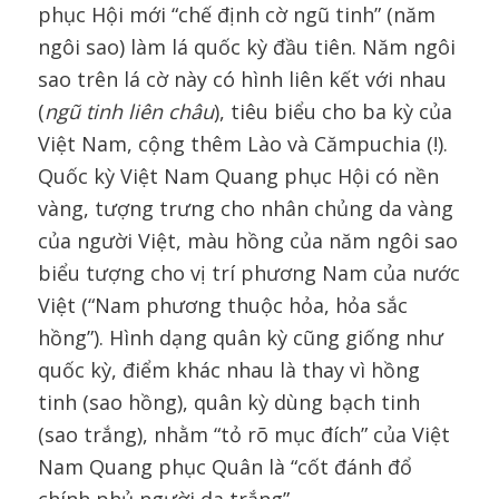
phục Hội mới “chế định cờ ngũ tinh” (năm
ngôi sao) làm lá quốc kỳ đầu tiên. Năm ngôi
sao trên lá cờ này có hình liên kết với nhau
(
ngũ tinh liên châu
), tiêu biểu cho ba kỳ của
Việt Nam, cộng thêm Lào và Cămpuchia (!).
Quốc kỳ Việt Nam Quang phục Hội có nền
vàng, tượng trưng cho nhân chủng da vàng
của người Việt, màu hồng của năm ngôi sao
biểu tượng cho vị trí phương Nam của nước
Việt (“Nam phương thuộc hỏa, hỏa sắc
hồng”). Hình dạng quân kỳ cũng giống như
quốc kỳ, điểm khác nhau là thay vì hồng
tinh (sao hồng), quân kỳ dùng bạch tinh
(sao trắng), nhằm “tỏ rõ mục đích” của Việt
Nam Quang phục Quân là “cốt đánh đổ
chính phủ người da trắng”.