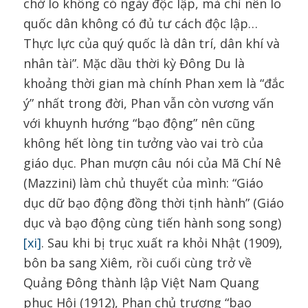
chớ lo không có ngày độc lập, mà chỉ nên lo
quốc dân không có đủ tư cách độc lập…
Thực lực của quý quốc là dân trí, dân khí và
nhân tài”. Mặc dầu thời kỳ Đông Du là
khoảng thời gian mà chính Phan xem là “đắc
ý” nhất trong đời, Phan vẫn còn vương vấn
với khuynh hướng “bạo động” nên cũng
không hết lòng tin tưởng vào vai trò của
giáo dục. Phan mượn câu nói của Mã Chí Nê
(Mazzini) làm chủ thuyết của mình: “Giáo
dục dữ bạo động đồng thời tịnh hành” (Giáo
dục và bạo động cùng tiến hành song song)
[xi]
. Sau khi bị trục xuất ra khỏi Nhật (1909),
bôn ba sang Xiêm, rồi cuối cùng trở về
Quảng Đông thành lập Việt Nam Quang
phục Hội (1912), Phan chủ trương “bạo