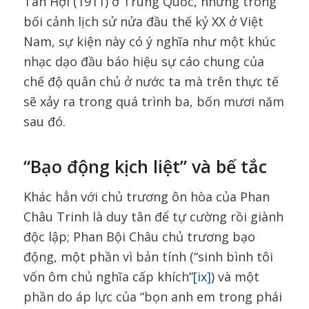
Tân Hợi (1911) ở Trung Quốc, nhưng trong
bối cảnh lịch sử nửa đầu thế kỷ XX ở Việt
Nam, sự kiện này có ý nghĩa như một khúc
nhạc dạo đầu báo hiệu sự cáo chung của
chế độ quân chủ ở nước ta mà trên thực tế
sẽ xảy ra trong quá trình ba, bốn mươi năm
sau đó.
“Bạo động kịch liệt” và bế tắc
Khác hẳn với chủ trương ôn hòa của Phan
Châu Trinh là duy tân để tự cường rồi giành
độc lập; Phan Bội Châu chủ trương bạo
động, một phần vì bản tính (“sinh bình tôi
vốn ôm chủ nghĩa cấp khích”
[ix]
) và một
phần do áp lực của “bọn anh em trong phái