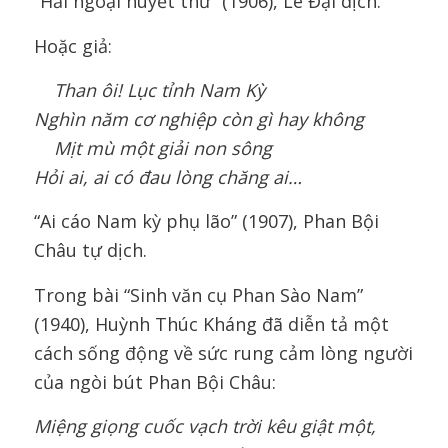
“Hải ngoại huyết thư” (1906), Lê Đại dịch.
Hoặc giả:
Than ôi! Lục tỉnh Nam Kỳ
Nghìn năm cơ nghiệp còn gì hay không
Mịt mù một giải non sông
Hỏi ai, ai có đau lòng chăng ai…
“Ai cáo Nam kỳ phụ lão” (1907), Phan Bội
Châu tự dịch.
Trong bài “Sinh văn cụ Phan Sào Nam”
(1940), Huỳnh Thúc Kháng đã diễn tả một
cách sống động về sức rung cảm lòng người
của ngòi bút Phan Bội Châu:
Miệng giọng cuốc vạch trời kêu giật một,