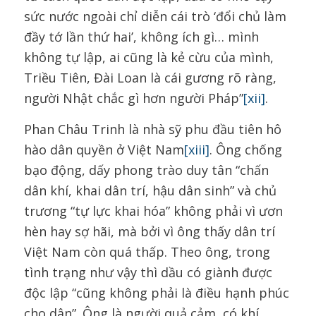
sức nước ngoài chỉ diễn cái trò ‘đổi chủ làm
đầy tớ lần thứ hai’, không ích gì… mình
không tự lập, ai cũng là kẻ cừu của mình,
Triều Tiên, Đài Loan là cái gương rõ ràng,
người Nhật chắc gì hơn người Pháp”
[xii]
.
Phan Châu Trinh là nhà sỹ phu đầu tiên hô
hào dân quyền ở Việt Nam
[xiii]
. Ông chống
bạo động, dấy phong trào duy tân “chấn
dân khí, khai dân trí, hậu dân sinh” và chủ
trương “tự lực khai hóa” không phải vì ươn
hèn hay sợ hãi, mà bởi vì ông thấy dân trí
Việt Nam còn quá thấp. Theo ông, trong
tình trạng như vậy thì dầu có giành được
độc lập “cũng không phải là điều hạnh phúc
cho dân”. Ông là người quả cảm, có khí