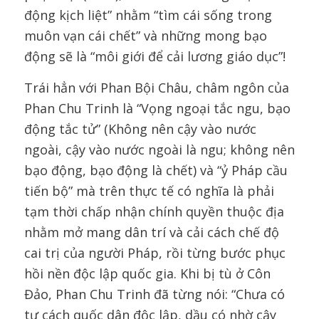
động kịch liệt” nhằm “tìm cái sống trong
muôn vạn cái chết” và những mong bạo
động sẽ là “môi giới để cải lương giáo dục”!
Trái hẳn với Phan Bội Châu, châm ngôn của
Phan Chu Trinh là “Vọng ngoại tắc ngu, bạo
động tắc tử” (Không nên cậy vào nước
ngoài, cậy vào nước ngoài là ngu; không nên
bạo động, bạo động là chết) và “ỷ Pháp cầu
tiến bộ” mà trên thực tế có nghĩa là phải
tạm thời chấp nhận chính quyền thuộc địa
nhằm mở mang dân trí và cải cách chế độ
cai trị của người Pháp, rồi từng bước phục
hồi nền độc lập quốc gia. Khi bị tù ở Côn
Đảo, Phan Chu Trinh đã từng nói: “Chưa có
tư cách quốc dân độc lập, dầu có nhờ cậy