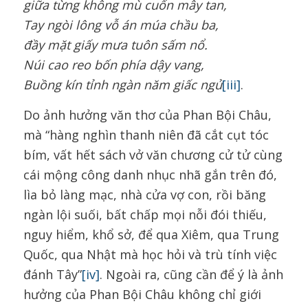
giữa từng không mù cuốn mây tan,
Tay ngòi lông vỗ án múa chầu ba,
đầy mặt
giấy mưa tuôn sấm nổ.
Núi cao reo bốn phía dậy vang,
Buồng kín tỉnh ngàn năm giấc ngủ
[iii]
.
Do ảnh hưởng văn thơ của Phan Bội Châu,
mà “hàng nghìn thanh niên đã cắt cụt tóc
bím, vất hết sách vở văn chương cử tử cùng
cái mộng công danh nhục nhã gắn trên đó,
lìa bỏ làng mạc, nhà cửa vợ con, rồi băng
ngàn lội suối, bất chấp mọi nỗi đói thiếu,
nguy hiểm, khổ sở, để qua Xiêm, qua Trung
Quốc, qua Nhật mà học hỏi và trù tính việc
đánh Tây”
[iv]
. Ngoài ra, cũng cần để ý là ảnh
hưởng của Phan Bội Châu không chỉ giới