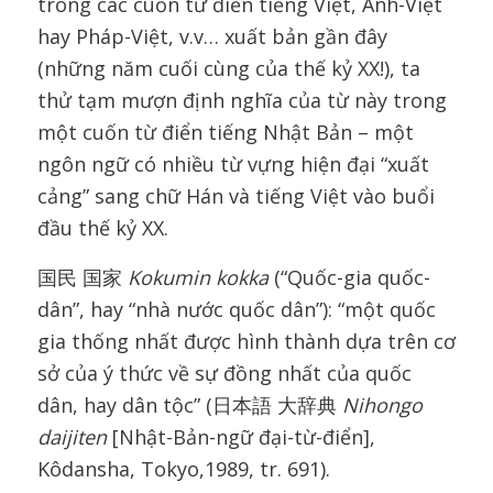
trong các cuốn từ điển tiếng Việt, Anh-Việt
hay Pháp-Việt, v.v… xuất bản gần đây
(những năm cuối cùng của thế kỷ XX!), ta
thử tạm mượn định nghĩa của từ này trong
một cuốn từ điển tiếng Nhật Bản – một
ngôn ngữ có nhiều từ vựng hiện đại “xuất
cảng” sang chữ Hán và tiếng Việt vào buổi
đầu thế kỷ XX.
国民 国家
Kokumin kokka
(“Quốc-gia quốc-
dân”, hay “nhà nước quốc dân”): “một quốc
gia thống nhất được hình thành dựa trên cơ
sở của ý thức về sự đồng nhất của quốc
dân, hay dân tộc” (日本語 大辞典
Nihongo
daijiten
[Nhật-Bản-ngữ đại-từ-điển],
Kôdansha, Tokyo,1989, tr. 691).