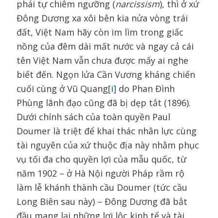
phái tự chiêm ngưỡng (
narcissism
), thì ở xứ
Đông Dương xa xôi bên kia nửa vòng trái
đất, Việt Nam hãy còn im lìm trong giấc
nồng của đêm dài mất nước và ngay cả cái
tên Việt Nam vẫn chưa được mấy ai nghe
biết đến. Ngọn lửa Cần Vương kháng chiến
cuối cùng ở Vũ Quang
[i]
do Phan Đình
Phùng lãnh đạo cũng đã bị dẹp tắt (1896).
Dưới chính sách của toàn quyền Paul
Doumer là triệt để khai thác nhân lực cùng
tài nguyên của xứ thuộc địa này nhằm phục
vụ tối đa cho quyền lợi của mẫu quốc, từ
năm 1902 – ở Hà Nội người Pháp rầm rộ
làm lễ khánh thành cầu Doumer (tức cầu
Long Biên sau này) – Đông Dương đã bắt
đầu mang lại những lợi lộc kinh tế và tài