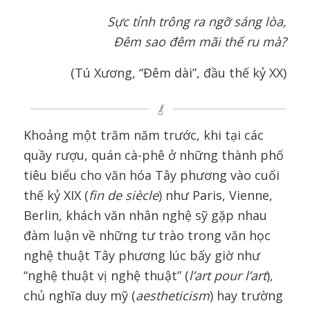
Sực tỉnh trông ra ngỡ sáng lòa,
Đêm sao đêm mãi thế ru mà?
(Tú Xương, “Đêm dài”, đầu thế kỷ XX)
Khoảng một trăm năm trước, khi tại các
quầy rượu, quán cà-phê ở những thành phố
tiêu biểu cho văn hóa Tây phương vào cuối
thế kỷ XIX (
fin de siècle
) như Paris, Vienne,
Berlin, khách văn nhân nghệ sỹ gặp nhau
đàm luận về những tư trào trong văn học
nghệ thuật Tây phương lúc bấy giờ như
“nghệ thuật vị nghệ thuật” (
l’art pour l’art
),
chủ nghĩa duy mỹ (
aestheticism
) hay trường