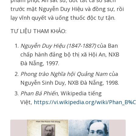
phẩm phục Án sát sứ, đốt tất cả sổ sách
trước mặt Nguyễn Duy Hiệu và đồng sự, rồi
lạy vĩnh quyết và uống thuốc độc tự tận.
TƯ LIỆU THAM KHẢO:
Nguyễn Duy Hiệu (1847-1887)
của Ban
chấp hành đảng bộ thị xã Hội An, NXB
Đà Nẵng, 1997.
Phong trào Nghĩa hội Quảng Nam
của
Nguyễn Sinh Duy, NXB Đà Nẵng, 1998.
Phan Bá Phiến
, Wikipedia tiếng
Việt,
https://vi.wikipedia.org/wiki/Phan_