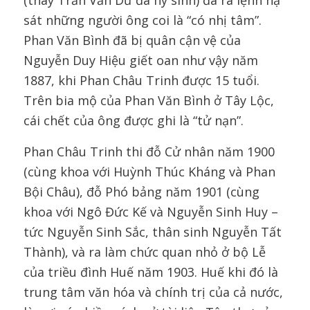
(thay Trần Văn Dư đã hy sinh) đã ra lệnh hạ
sát những người ông coi là “có nhị tâm”.
Phan Văn Bình đã bị quân cận vệ của
Nguyễn Duy Hiệu giết oan như vậy năm
1887, khi Phan Châu Trinh được 15 tuổi.
Trên bia mộ của Phan Văn Bình ở Tây Lộc,
cái chết của ông được ghi là “tử nạn”.
Phan Châu Trinh thi đỗ Cử nhân năm 1900
(cùng khoa với Huỳnh Thúc Kháng và Phan
Bội Châu), đỗ Phó bảng năm 1901 (cùng
khoa với Ngô Đức Kế và Nguyễn Sinh Huy –
tức Nguyễn Sinh Sắc, thân sinh Nguyễn Tất
Thành), và ra làm chức quan nhỏ ở bộ Lễ
của triều đình Huế năm 1903. Huế khi đó là
trung tâm văn hóa và chính trị của cả nước,