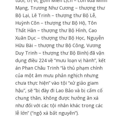
tuổi, trị vì, gồm Miên Lịch – con vua Minh
Mạng, Trương Như Cương – thượng thư
Bộ Lại, Lê Trinh – thượng thư Bộ Lễ,
Huỳnh Côn – thượng thư Bộ Hộ, Tôn
Thất Hân – thượng thư Bộ Hình, Cao
Xuân Dục – thượng thư Bộ Học, Nguyễn
Hữu Bài – thượng thư Bộ Công, Vương
Duy Trinh – thượng thư Bộ Binh) đã vận
dụng điều 224 về “mưu loạn vị hành”, kết
án Phan Châu Trinh “là thủ phạm chính
của một âm mưu phản nghịch nhưng
chưa thực hiện” vào tội “xử giảo giam
hậu”, sẽ “bị đày đi Lao Bảo và bị cấm cố
chung thân, không được hưởng ân xá
như đối với các tội nhân khác trong các
lễ lớn” (“ngộ xá bất nguyên”).