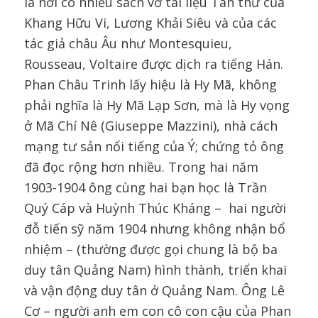
là nơi có nhiều sách vở tài liệu Tân thư của
Khang Hữu Vi, Lương Khải Siêu và của các
tác giả châu Âu như Montesquieu,
Rousseau, Voltaire được dịch ra tiếng Hán.
Phan Châu Trinh lấy hiệu là Hy Mã, không
phải nghĩa là Hy Mã Lạp Sơn, mà là Hy vọng
ở Mã Chí Nê (Giuseppe Mazzini), nhà cách
mạng tư sản nổi tiếng của Ý; chứng tỏ ông
đã đọc rộng hơn nhiều. Trong hai năm
1903-1904 ông cùng hai bạn học là Trần
Quý Cáp và Huỳnh Thúc Kháng – hai người
đỗ tiến sỹ năm 1904 nhưng không nhận bổ
nhiệm – (thường được gọi chung là bộ ba
duy tân Quảng Nam) hình thành, triển khai
và vận động duy tân ở Quảng Nam. Ông Lê
Cơ – người anh em con cô con cậu của Phan