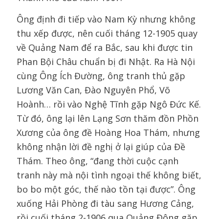
Ông định đi tiếp vào Nam Kỳ nhưng không
thu xếp được, nên cuối tháng 12-1905 quay
về Quảng Nam để ra Bắc, sau khi được tin
Phan Bội Châu chuẩn bị đi Nhật. Ra Hà Nội
cùng Ông Ích Đường, ông tranh thủ gặp
Lương Văn Can, Đào Nguyên Phổ, Võ
Hoành… rồi vào Nghệ Tĩnh gặp Ngô Đức Kế.
Từ đó, ông lại lên Lạng Sơn thăm đồn Phồn
Xương của ông đề Hoàng Hoa Thám, nhưng
không nhận lời đề nghị ở lại giúp của Đề
Thám. Theo ông, “đang thời cuộc cạnh
tranh này mà nội tình ngoại thế không biết,
bo bo một góc, thế nào tồn tại được”. Ông
xuống Hải Phòng đi tàu sang Hương Cảng,
rồi cuối tháng 2-1906 qua Quảng Đông gặp