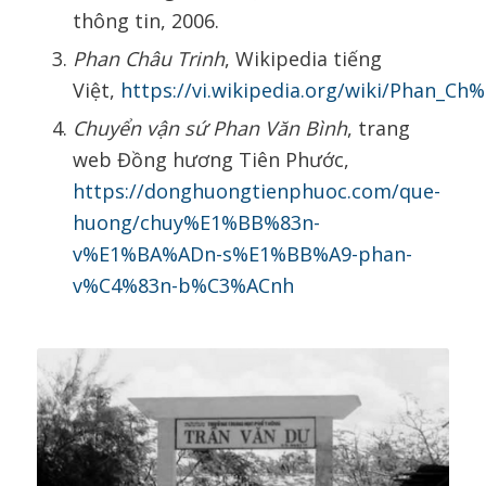
thông tin, 2006.
Phan Châu Trinh
, Wikipedia tiếng
Việt,
https://vi.wikipedia.org/wiki/Phan_C
Chuyển vận sứ Phan Văn Bình
, trang
web Đồng hương Tiên Phước,
https://donghuongtienphuoc.com/que-
huong/chuy%E1%BB%83n-
v%E1%BA%ADn-s%E1%BB%A9-phan-
v%C4%83n-b%C3%ACnh