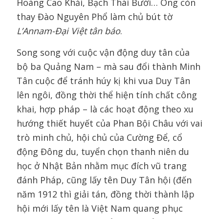
Hoàng Cao Khải, Bạch Thái Bưởi… Ông còn
thay Đào Nguyên Phổ làm chủ bút tờ
L’Annam-Đại Việt tân báo
.
Song song với cuộc vận động duy tân của
bộ ba Quảng Nam – mà sau đổi thành Minh
Tân cuộc để tránh húy kị khi vua Duy Tân
lên ngôi, đồng thời thể hiện tính chất công
khai, hợp pháp – là các hoạt động theo xu
hướng thiết huyết của Phan Bội Châu với vai
trò minh chủ, hội chủ của Cường Để, cổ
động Đông du, tuyển chọn thanh niên du
học ở Nhật Bản nhằm mục đích vũ trang
đánh Pháp, cũng lấy tên Duy Tân hội (đến
năm 1912 thì giải tán, đồng thời thành lập
hội mới lấy tên là Việt Nam quang phục