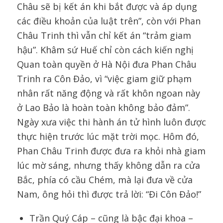
Châu sẽ bị kết án khi bắt được và áp dụng
các điều khoản của luật trên”, còn với Phan
Châu Trinh thì vẫn chỉ kết án “trảm giam
hậu”. Khâm sứ Huế chỉ còn cách kiến nghị
Quan toàn quyền ở Hà Nội đưa Phan Châu
Trinh ra Côn Đảo, vì “việc giam giữ phạm
nhân rất năng động và rất khôn ngoan này
ở Lao Bảo là hoàn toàn không bảo đảm”.
Ngày xưa việc thi hành án tử hình luôn được
thực hiện trước lúc mặt trời mọc. Hôm đó,
Phan Châu Trinh được đưa ra khỏi nhà giam
lúc mờ sáng, nhưng thấy không dẫn ra cửa
Bắc, phía có cầu Chém, mà lại đưa về cửa
Nam, ông hỏi thì được trả lời: “Đi Côn Đảo!”
Trần Quý Cáp – cũng là bậc đại khoa –