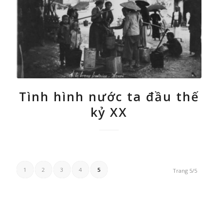
Tình hình nước ta đầu thế
kỷ XX
1
2
3
4
5
Trang 5/5