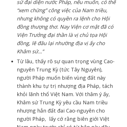
sứ đại diện nước Pháp, nếu muốn, có thể
“xem chừng” công việc của Nam triều,
nhưng không có quyền ra lệnh cho Hội
đồng thượng thơ. Nay Viện cơ mật đã có
Viện Trưởng đại thần là vị chủ tọa Hội
đồng, lẽ đâu lại nhường địa vị ấy cho
Khâm sứ…”
Từ lâu, thấy rõ sự quan trọng vùng Cao-
nguyên Trung Kỳ (tức Tây Nguyên),
người Pháp muốn biến vùng đất này
thành khu tự trị nhượng địa Pháp, tách
khỏi lãnh thổ Việt Nam. Với thâm ý ấy,
Khâm sứ Trung Kỳ yêu cầu Nam triều
nhượng hẳn đất đai Cao-nguyên cho
người Pháp, lấy cớ rằng biên giới Việt
Nam ngày trước chỉ có từ bên này dãy