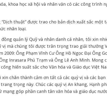
hóa, khoa học xã hội và nhân văn có các công trình 
g “Dịch thuật” được trao cho bản dịch xuất sắc một 
hức nhân loại.
đồng quản lý Quỹ và nhân danh cá nhân, tôi xin nhiệ
 vị mà chúng tôi được trân trọng trao giải thưởng 
ăm 2009: Ông Phạm Vĩnh Cư Ông Hồ Ngọc Đại Ông G
ng Inrasara Phú Trạm và Ông Lê Anh Minh. Mong cá
 cống hiến suất sắc cho Văn hóa và Giáo dục Việt N
i xin chân thành cảm ơn tất cả các quý vị và các bạn
ễ trang trọng này. Chúc các quý vị An khang, Hạnh p
ứ mạng góp phần canh tân văn hóa và giáo dục nước