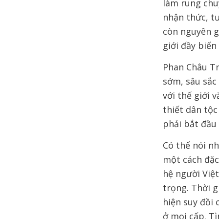
làm rung chu
nhận thức, t
còn nguyên gi
giới đầy biến
Phan Châu Tr
sớm, sâu sắc 
với thế giới 
thiết dân tộc
phải bắt đầu 
Có thể nói n
một cách đặc
hệ người Việ
trọng. Thời 
hiện suy đồi 
ở mọi cấp. Tì