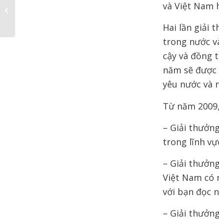
và Việt Nam 
trao giải văn hóa Phan
Châu Trinh năm 200...
Hai lần giải 
trong nước và
cậy và đồng t
năm sẽ được 
yêu nước và 
Từ năm 2009,
– Giải thưởn
trong lĩnh vự
– Giải thưởn
Việt Nam có 
với bạn đọc 
– Giải thưởn