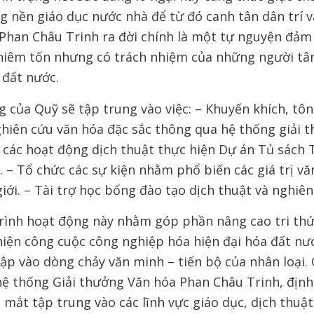
g nền giáo dục nước nhà để từ đó canh tân dân trí v
Phan Châu Trinh ra đời chính là một tự nguyện đảm
 khiêm tốn nhưng có trách nhiệm của những người tâ
 đất nước.
 của Quỹ sẽ tập trung vào việc: – Khuyến khích, tôn
ghiên cứu văn hóa đặc sắc thông qua hệ thống giải 
 các hoạt động dịch thuật thực hiện Dự án Tủ sách 
. – Tổ chức các sự kiện nhằm phổ biến các giá trị vă
ới. – Tài trợ học bổng đào tạo dịch thuật và nghiên
rình hoạt động này nhằm góp phần nâng cao tri thứ
hiện công cuộc công nghiệp hóa hiện đại hóa đất nư
hập vào dòng chảy văn minh – tiến bộ của nhân loại.
ệ thống Giải thưởng Văn hóa Phan Châu Trinh, định
c mắt tập trung vào các lĩnh vực giáo dục, dịch thuậ