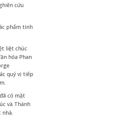
nghiên cứu
tác phẩm tinh
t liệt chúc
Văn hóa Phan
orge
c quý vị tiếp
am.
 đã có mặt
húc và Thành
 nhà.