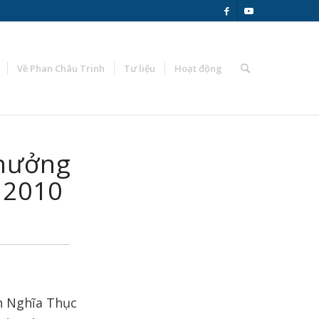
Về Phan Châu Trinh
Tư liệu
Hoạt động
thưởng
 2010
nh Nghĩa Thục