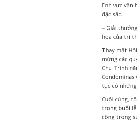
lĩnh vực văn 
đặc sắc.
– Giải thưởn
hoa của tri t
Thay mặt Hội 
mừng các quý
Chu Trinh n
Condominas Ô
tục có những
Cuối cùng, tô
trong buổi l
công trong s