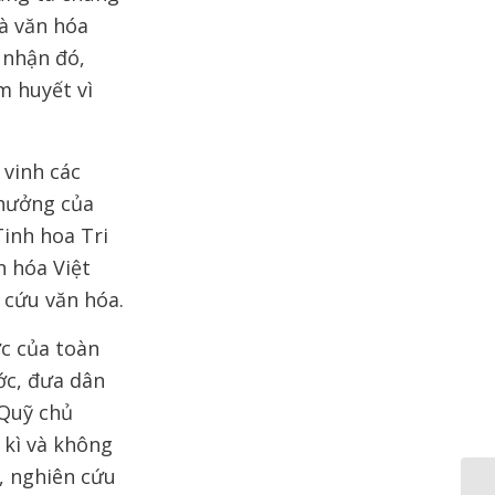
à văn hóa
 nhận đó,
m huyết vì
 vinh các
thưởng của
Tinh hoa Tri
n hóa Việt
 cứu văn hóa.
c của toàn
ớc, đưa dân
 Quỹ chủ
 kì và không
t, nghiên cứu