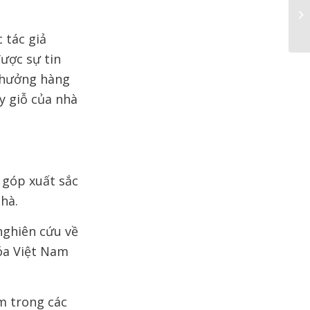
 tác giả
được sự tin
 thưởng hàng
y giỗ của nhà
 góp xuất sắc
hà.
nghiên cứu về
óa Việt Nam
m trong các