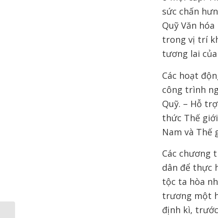
sức chấn hưn
Quỹ Văn hóa 
trong vị trí
tương lai của
Các hoạt động
công trình n
Quỹ. – Hỗ trợ
thức Thế giới
Nam và Thế gi
Các chương t
dân để thực 
tộc ta hòa n
trương một h
định kì, trướ
Diễn văn khai mạc lễ