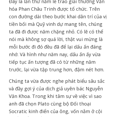
Đây là lần thứ năm lễ trao giải thưởng Văn
hóa Phan Châu Trinh được tổ chức. Trên
con đường dài theo bước khai dân trí của vị
tiền bối mà Quỹ vinh dự mang tên, chúng
ta đã đi được năm chặng nhỏ. Có lẽ có thể
nói mà không sợ quá lời, thật vui mừng là
mỗi bước đi đó đều đã để lại dấu ấn đáng
nhớ. Và hình như năm nay, dấu ấn ấy vừa
tiếp tục ấn tượng đã có từ những năm
trước, lại vừa tập trung hơn, đậm nét hơn.
Chúng ta vừa được nghe phát biểu sâu sắc
và đầy gợi ý của dịch giả uyên bác Nguyễn
Văn Khoa. Trong khi tâm sự về việc vì sao
anh đã chọn Plato cùng bộ Đối thoại
Socratic kinh điển của ông, vốn nằm ở cội